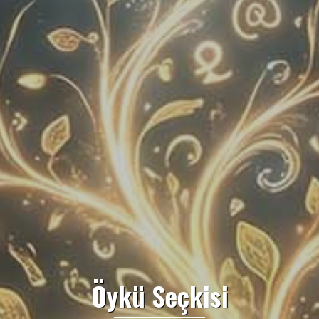
Öykü Seçkisi