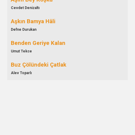
Cevdet Denizaltı
Aşkın Bamya Hâli
Defne Durukan
Benden Geriye Kalan
Umut Tekce
Buz Çölündeki Çatlak
Alev Toparlı
Döngü
Alican Can
Düşünce Tohumu
Pamir Şen
Ekim Defteri