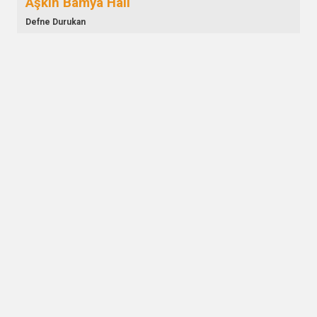
Aşkın Bamya Hâli
Defne Durukan
Benden Geriye Kalan
Umut Tekce
Buz Çölündeki Çatlak
Alev Toparlı
Döngü
Alican Can
Düşünce Tohumu
Pamir Şen
Ekim Defteri
Aynur Türk
Elma Likörü