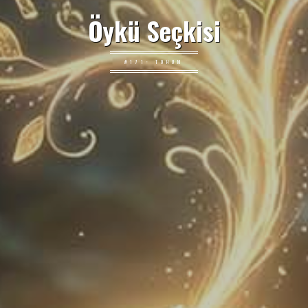
Öykü Seçkisi
#171: TOHUM