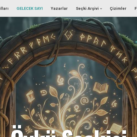
lları
GELECEK SAYI
Yazarlar
Seçki Arşivi
Çizimler
F