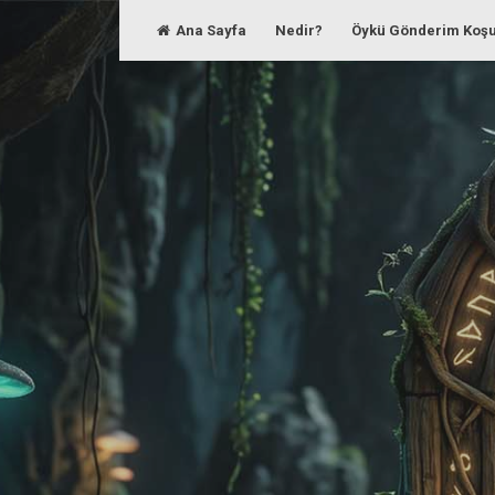
Skip
Ana Sayfa
Nedir?
Öykü Gönderim Koşu
to
content