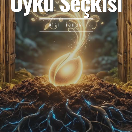
Öykü Seçkisi
#171: TOHUM