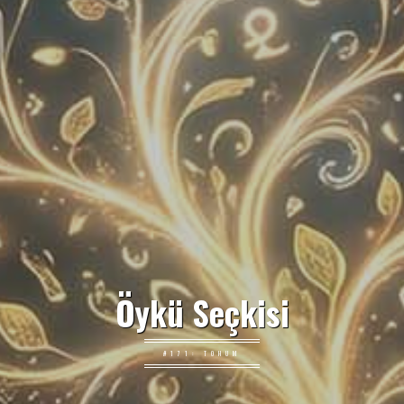
Öykü Seçkisi
#171: TOHUM