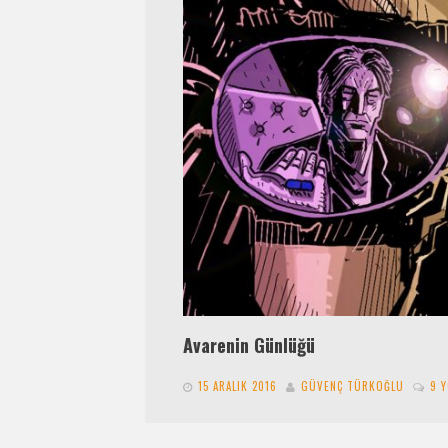
Avarenin Günlüğü
15 ARALIK 2016
GÜVENÇ TÜRKOĞLU
9 
Mütevazi adamdım aslında ben. Mütevazi bi