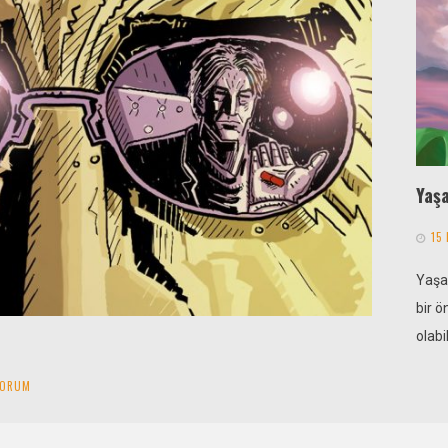
Yaşa
15
Yaşa
bir ö
olabi
YORUM
r aile, mütevazi bir hayat, mütevazi bir çevrede