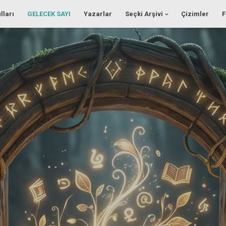
lları
GELECEK SAYI
Yazarlar
Seçki Arşivi
Çizimler
F