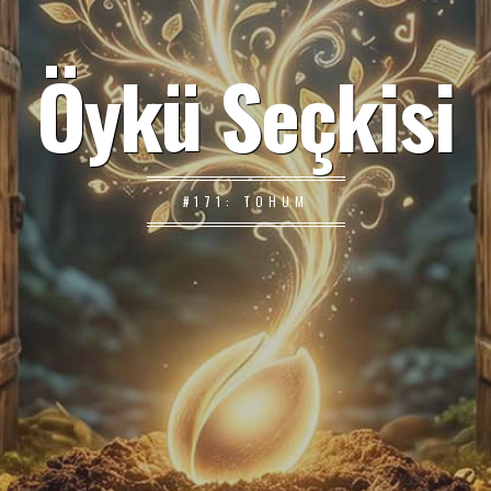
Öykü Seçkisi
#171: TOHUM