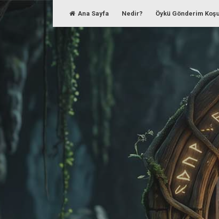
Skip
Ana Sayfa
Nedir?
Öykü Gönderim Koşu
to
content