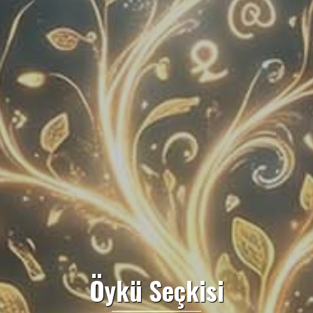
Öykü Seçkisi