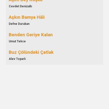
Cevdet Denizaltı
Aşkın Bamya Hâli
Defne Durukan
Benden Geriye Kalan
Umut Tekce
Buz Çölündeki Çatlak
Alev Toparlı
Döngü
Alican Can
Düşünce Tohumu
Pamir Şen
Ekim Defteri