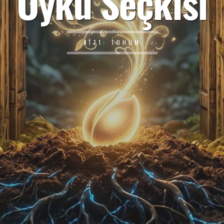
Öykü Seçkisi
#171: TOHUM