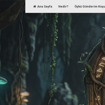
Skip
Ana Sayfa
Nedir?
Öykü Gönderim Koşu
to
content