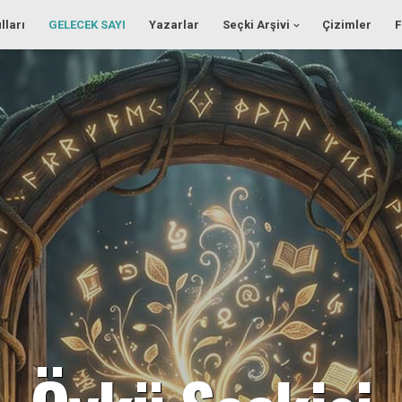
lları
GELECEK SAYI
Yazarlar
Seçki Arşivi
Çizimler
F