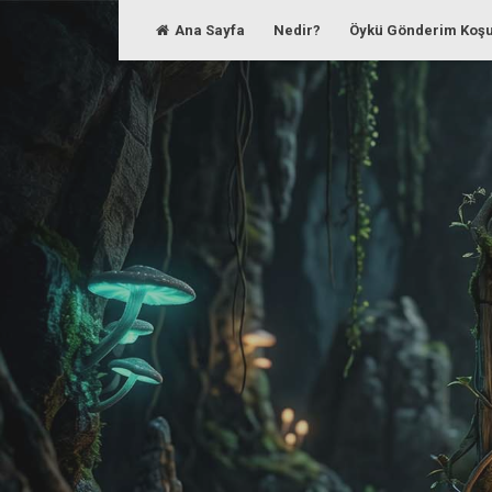
Skip
Ana Sayfa
Nedir?
Öykü Gönderim Koşu
to
content