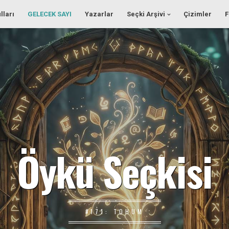
lları
GELECEK SAYI
Yazarlar
Seçki Arşivi
Çizimler
F
Öykü Seçkisi
#171: TOHUM