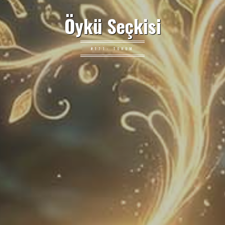
Öykü Seçkisi
#171: TOHUM