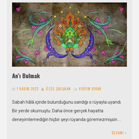
An’ı Bulmak
1 KASIM 2023
ÖZGE ÇALIŞKAN
YORUM BIRAK
Sabah hâlâ içinde bulunduğunu sandığı o rüyayla uyandı.
Bir yerde okumuştu. Daha önce gerçek hayatta
deneyimlemediğin hiçbir şeyi rüyanda göremezmişsin….
DEVAMI