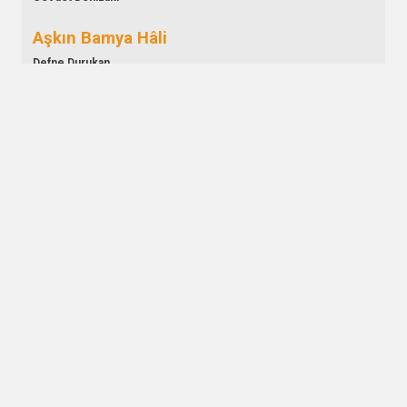
Aşkın Bamya Hâli
Defne Durukan
Benden Geriye Kalan
Umut Tekce
Buz Çölündeki Çatlak
Alev Toparlı
Döngü
Alican Can
Düşünce Tohumu
Pamir Şen
Ekim Defteri
Aynur Türk