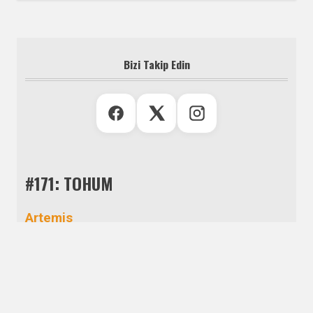
Bizi Takip Edin
#171: TOHUM
Artemis
Ömür Durmuş
Aşim Bey Köşkü
Cevdet Denizaltı