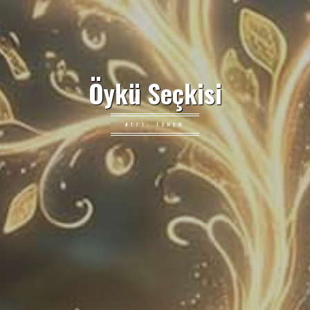
Öykü Seçkisi
#171: TOHUM