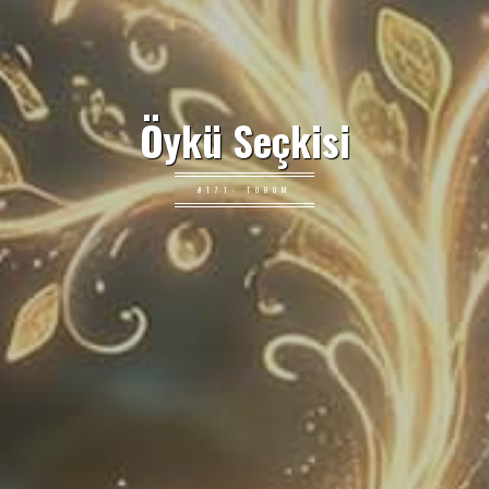
Öykü Seçkisi
#171: TOHUM