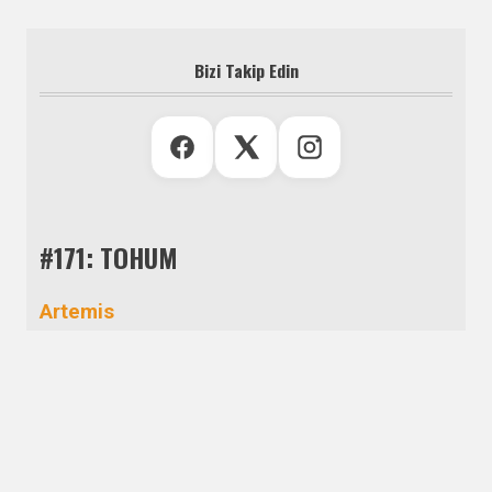
Bizi Takip Edin
#171: TOHUM
Artemis
Ömür Durmuş
Aşim Bey Köşkü
Cevdet Denizaltı
Aşkın Bamya Hâli