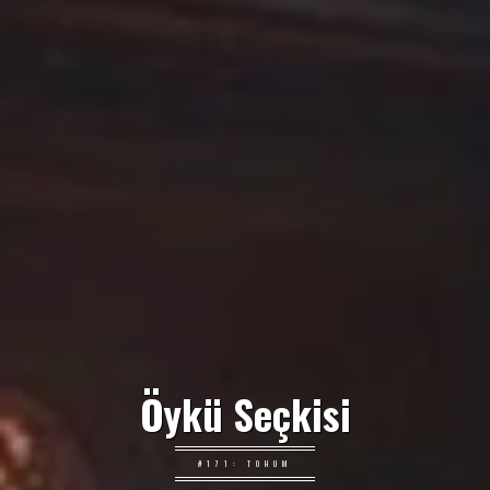
Öykü Seçkisi
#171: TOHUM