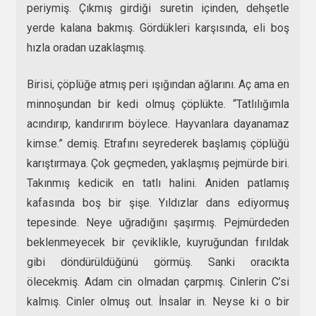
periymiş. Çıkmış girdiği suretin içinden, dehşetle
yerde kalana bakmış. Gördükleri karşısında, eli boş
hızla oradan uzaklaşmış.
Birisi, çöplüğe atmış peri ışığından ağlarını. Aç ama en
minnoşundan bir kedi olmuş çöplükte. “Tatlılığımla
acındırıp, kandırırım böylece. Hayvanlara dayanamaz
kimse.” demiş. Etrafını seyrederek başlamış çöplüğü
karıştırmaya. Çok geçmeden, yaklaşmış pejmürde biri.
Takınmış kedicik en tatlı halini. Aniden patlamış
kafasında boş bir şişe. Yıldızlar dans ediyormuş
tepesinde. Neye uğradığını şaşırmış. Pejmürdeden
beklenmeyecek bir çeviklikle, kuyruğundan fırıldak
gibi döndürüldüğünü görmüş. Sanki oracıkta
ölecekmiş. Adam cin olmadan çarpmış. Cinlerin C’si
kalmış. Cinler olmuş out. İnsalar in. Neyse ki o bir