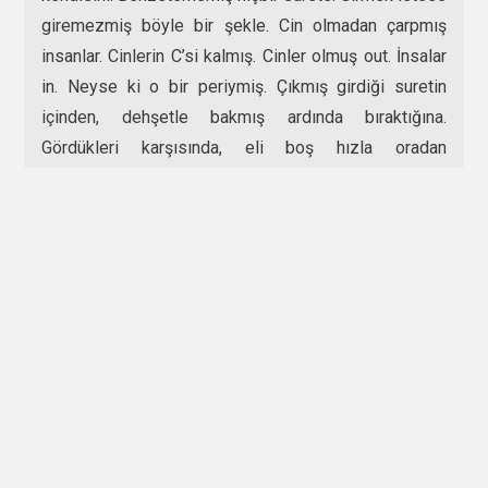
giremezmiş böyle bir şekle. Cin olmadan çarpmış
insanlar. Cinlerin C’si kalmış. Cinler olmuş out. İnsalar
in. Neyse ki o bir periymiş. Çıkmış girdiği suretin
içinden, dehşetle bakmış ardında bıraktığına.
Gördükleri karşısında, eli boş hızla oradan
uzaklaşmış. Takip edilmediğinden emin olmuş.
Dehşete kapılarak, toplanmışlar tuhaf ama güvenli
evlerinde. Yarışın kazananı olmamış ama kaybedeni
çokmuş… Anlamışlar ki cinlerin C’si kalmış. Cinler
olmuş out. İnsanlar in. Karar vermişler sadece
evlerinde eğlenmeye…
Yazar Hakkında
Son Öyküleri