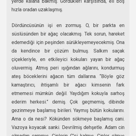
yerde kalana bakmış. Gördükleri karşısında, eli boş
hızla oradan uzaklaşmış.
Dördüncüsünün işi en zormuş. O, bir parkta en
süslüsünden bir ağaç olacakmış. Tek sorun, hareket
edemediği için peşinden sürükleyemeyecekmiş. Ona
da kendince bir çözüm bulmuş. Salkım saçak
çiçekleriyle, en etkileyici kokuları yayan bir ağaç
oluvermiş. Atmış peri ışığından ağlarını, kondurmuş
ateş böceklerini ağacın tüm dallarına. “Böyle göz
kamaştırıcı, ihtişamlı bir ağacı kimsenin fark
etmemesi mümkün değil. Yaydığım kokuyla sarhoş
ederim herkesi.” demiş. Çok geçmemiş, dibinde
gezinmeye başlamış birileri. Yaymış bütün kokularını.
Ama o da nesi? Kökünden sökmeye başlamış cani.
Vazoya koyacak sanki. Devrilmiş dehşetle. Adam cin
olmadan çarpmış. Cinlerin C’si kalmış. Cinler olmuş