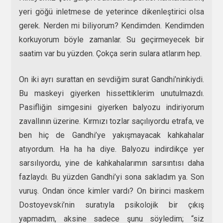
yeri göğü inletmese de yeterince dikenleştirici olsa
gerek. Nerden mi biliyorum? Kendimden. Kendimden
korkuyorum böyle zamanlar. Su geçirmeyecek bir
saatim var bu yüzden. Çokça serin sulara atlarım hep.
On iki ayrı surattan en sevdiğim surat Gandhi’ninkiydi.
Bu maskeyi giyerken hissettiklerim unutulmazdı.
Pasifliğin simgesini giyerken balyozu indiriyorum
zavallının üzerine. Kırmızı tozlar saçılıyordu etrafa, ve
ben hiç de Gandhi’ye yakışmayacak kahkahalar
atıyordum. Ha ha ha diye. Balyozu indirdikçe yer
sarsılıyordu, yine de kahkahalarımın sarsıntısı daha
fazlaydı. Bu yüzden Gandhi’yi sona sakladım ya. Son
vuruş. Ondan önce kimler vardı? On birinci maskem
Dostoyevski’nin suratıyla psikolojik bir çıkış
yapmadım, aksine sadece şunu söyledim; “siz