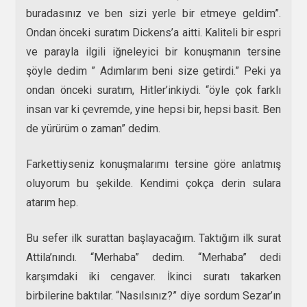
buradasınız ve ben sizi yerle bir etmeye geldim”.
Ondan önceki suratım Dickens’a aitti. Kaliteli bir espri
ve parayla ilgili iğneleyici bir konuşmanın tersine
şöyle dedim ” Adımlarım beni size getirdi.” Peki ya
ondan önceki suratım, Hitler’inkiydi. “öyle çok farklı
insan var ki çevremde, yine hepsi bir, hepsi basit. Ben
de yürürüm o zaman” dedim.
Farkettiyseniz konuşmalarımı tersine göre anlatmış
oluyorum bu şekilde. Kendimi çokça derin sulara
atarım hep.
Bu sefer ilk surattan başlayacağım. Taktığım ilk surat
Attila’nındı. “Merhaba” dedim. “Merhaba” dedi
karşımdaki iki cengaver. İkinci suratı takarken
birbilerine baktılar. “Nasılsınız?” diye sordum Sezar’ın