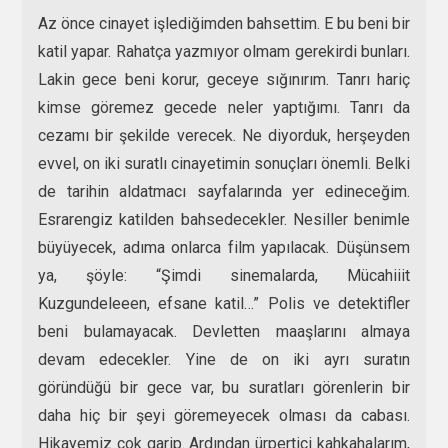
Az önce cinayet işlediğimden bahsettim. E bu beni bir
katil yapar. Rahatça yazmıyor olmam gerekirdi bunları.
Lakin gece beni korur, geceye sığınırım. Tanrı hariç
kimse göremez gecede neler yaptığımı. Tanrı da
cezamı bir şekilde verecek. Ne diyorduk, herşeyden
evvel, on iki suratlı cinayetimin sonuçları önemli. Belki
de tarihin aldatmacı sayfalarında yer edineceğim.
Esrarengiz katilden bahsedecekler. Nesiller benimle
büyüyecek, adıma onlarca film yapılacak. Düşünsem
ya, şöyle: “Şimdi sinemalarda, Mücahiiit
Kuzgundeleeen, efsane katil…” Polis ve detektifler
beni bulamayacak. Devletten maaşlarını almaya
devam edecekler. Yine de on iki ayrı suratın
göründüğü bir gece var, bu suratları görenlerin bir
daha hiç bir şeyi göremeyecek olması da cabası.
Hikayemiz çok garip. Ardından ürpertici kahkahalarım,