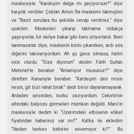
maskesiyle. “Kardeşim dalga mı geçiyorsun?” diye
karşılık verdiler. Çoktan Amon Ra maskemi takmıştım
ve “Basit sorulara bu şekilde cevap verilmez.” diye
uyardım. Maskeleri çıkarıp takmama oldukça
şaşırıyorlar, bir deliye bakar gibi beni izliyorlardı. Beni
tanımasınlar diye, maskenin birini çıkarırken, ardı sıra
diğerini takıveriyordum. Ah şu gece olmasa, halim
nice olurdu. “Size diyorum” dedim Fatih Sultan
Mehmet’le beraber. “Anlamıyor musunuz?” diye
direttim Kanuniyle beraber. “Kardeşim deli misin
nesin, git bizi rahat bırak” dedi birisi dayanamayarak.
Anladım sesinden, korku seziyordum. Ceketimin
altındaki balyozu görmeleri mümkün değildi. Marx’ın
maskesiyle dedim ki “Üzerimdeki elbisenin etiket
fiyatından haberiniz var mı?”. Kafka ile ekledim
“Neden herkes birbirini sevemiyor ki?”. Bu