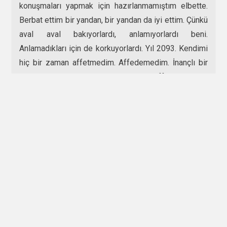
konuşmaları yapmak için hazırlanmamıştım elbette.
Berbat ettim bir yandan, bir yandan da iyi ettim. Çünkü
aval aval bakıyorlardı, anlamıyorlardı beni.
Anlamadıkları için de korkuyorlardı. Yıl 2093. Kendimi
hiç bir zaman affetmedim. Affedemedim. İnançlı bir
insan sayılırım ama kendimi affedemeyişim
inancımdan üstün geldi. Karşılarında dikilirken
normalde hiç düşünmeyeceğim şeyleri düşünür
oldum. Aldatıcı bir rüzgar sanki tehlikeyi göstermek
istercesine fısıldıyordu ceketimin eteklerini
havalandırırken. Balyozumu görsünler diye, görsünler
ve kaçabilsinler diye. Dokuzuncu maskemi taktım ve
şöyle dedim “Neyse, hemen davranmayın coplarınıza,
gideceğim elbet birazdan. Deli olduğum hakkında
fikir yürütmeleriniz de mantıklı olabilir. Ben sakin bir
adamım normalde. Oturuyordum öylesine bir yerde.