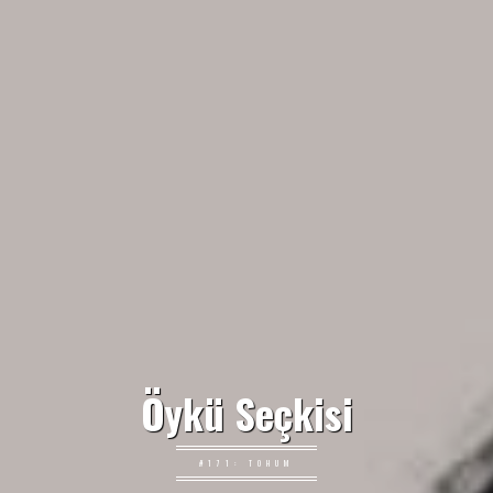
Öykü Seçkisi
#171: TOHUM