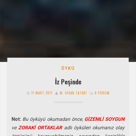
ÖYKÜ
İz Peşinde
11 MART 2011
M. İHSAN TATARI
8 YORUM
Not:
Bu öyküyü okumadan önce,
GİZEMLİ SOYGUN
ve
ZORAKİ ORTAKLAR
adlı öyküleri okumanız olay