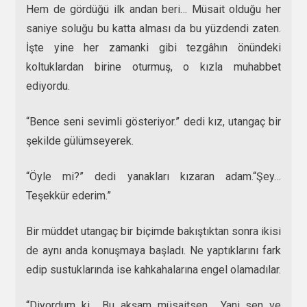
Hem de gördüğü ilk andan beri… Müsait olduğu her
saniye soluğu bu katta alması da bu yüzdendi zaten.
İşte yine her zamanki gibi tezgâhın önündeki
koltuklardan birine oturmuş, o kızla muhabbet
ediyordu.
“Bence seni sevimli gösteriyor.” dedi kız, utangaç bir
şekilde gülümseyerek.
“Öyle mi?” dedi yanakları kızaran adam.“Şey…
Teşekkür ederim.”
Bir müddet utangaç bir biçimde bakıştıktan sonra ikisi
de aynı anda konuşmaya başladı. Ne yaptıklarını fark
edip sustuklarında ise kahkahalarına engel olamadılar.
“Diyordum ki… Bu akşam müsaitsen… Yani sen ve