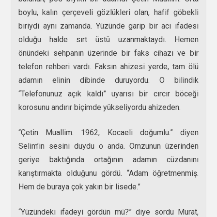
boylu, kalın çerçeveli gözlükleri olan, hafif göbekli
biriydi aynı zamanda. Yüzünde garip bir acı ifadesi
olduğu halde sırt üstü uzanmaktaydı. Hemen
önündeki sehpanın üzerinde bir faks cihazı ve bir
telefon rehberi vardı. Faksın ahizesi yerde, tam ölü
adamın elinin dibinde duruyordu. O bilindik
“Telefonunuz açık kaldı” uyarısı bir cırcır böceği
korosunu andırır biçimde yükseliyordu ahizeden.
“Çetin Muallim. 1962, Kocaeli doğumlu.” diyen
Selim’in sesini duydu o anda. Omzunun üzerinden
geriye baktığında ortağının adamın cüzdanını
karıştırmakta olduğunu gördü. “Adam öğretmenmiş.
Hem de buraya çok yakın bir lisede.”
“Yüzündeki ifadeyi gördün mü?” diye sordu Murat,