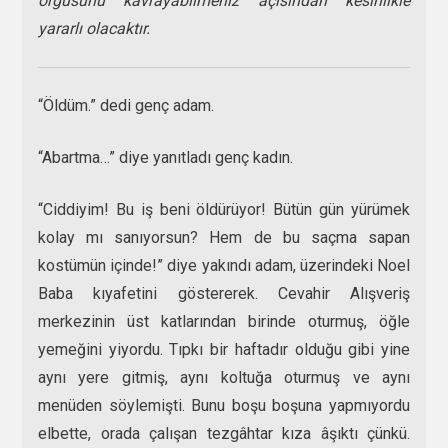
örgüsünü kavrayabilmeniz açısından kesinlikle
yararlı olacaktır.
“Öldüm.” dedi genç adam.
“Abartma…” diye yanıtladı genç kadın.
“Ciddiyim! Bu iş beni öldürüyor! Bütün gün yürümek
kolay mı sanıyorsun? Hem de bu saçma sapan
kostümün içinde!” diye yakındı adam, üzerindeki Noel
Baba kıyafetini göstererek. Cevahir Alışveriş
merkezinin üst katlarından birinde oturmuş, öğle
yemeğini yiyordu. Tıpkı bir haftadır olduğu gibi yine
aynı yere gitmiş, aynı koltuğa oturmuş ve aynı
menüden söylemişti. Bunu boşu boşuna yapmıyordu
elbette, orada çalışan tezgâhtar kıza âşıktı çünkü.