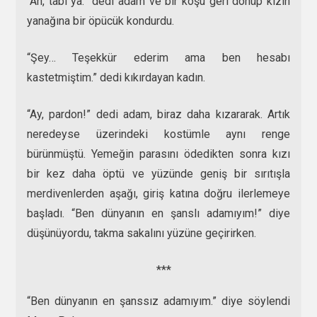
“Ah, tabi ya.” dedi adam ve bir koşu geri dönüp kızın
yanağına bir öpücük kondurdu.
“Şey… Teşekkür ederim ama ben hesabı
kastetmiştim.” dedi kıkırdayan kadın.
“Ay, pardon!” dedi adam, biraz daha kızararak. Artık
neredeyse üzerindeki kostümle aynı renge
bürünmüştü. Yemeğin parasını ödedikten sonra kızı
bir kez daha öptü ve yüzünde geniş bir sırıtışla
merdivenlerden aşağı, giriş katına doğru ilerlemeye
başladı. “Ben dünyanın en şanslı adamıyım!” diye
düşünüyordu, takma sakalını yüzüne geçirirken.
***
“Ben dünyanın en şanssız adamıyım.” diye söylendi