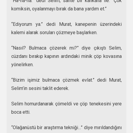
“Ha-ha-ha.” dedi Selim, sahte bir kahkaha ile. “Çok
komiksin, oyalanmayı bırak da bana yardım et.”
“Ediyorum ya.” dedi Murat, kanepenin üzerindeki
kalemi alarak soruları çözmeye başlarken.
“Nasıl? Bulmaca çözerek mi?” diye çıkıştı Selim,
cüzdanı bırakıp kapının ardındaki minik çöp kovasına
yönelirken.
“Bizim işimiz bulmaca çözmek evlat.” dedi Murat,
Selim’in sesini taklit ederek.
Selim homurdanarak çömeldi ve çöp tenekesini yere
boca etti.
“Olağanüstü bir araştırma tekniği…” diye mırıldandığını