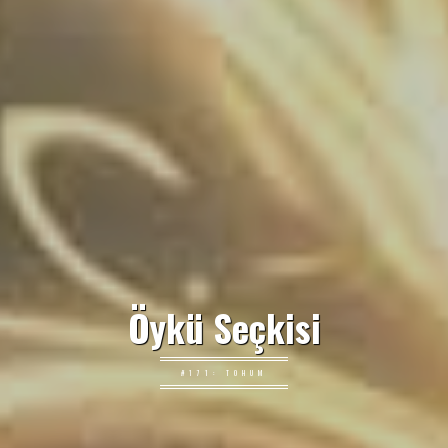
Öykü Seçkisi
#171: TOHUM