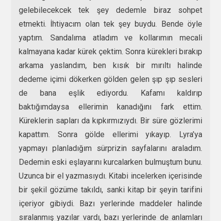
gelebilecekcek tek şey dedemle biraz sohpet
etmekti. İhtiyacım olan tek şey buydu. Bende öyle
yaptım. Sandalıma atladım ve kollarımın mecali
kalmayana kadar kürek çektim. Sonra kürekleri bırakıp
arkama yaslandım, ben kısık bir mırıltı halinde
dedeme içimi dökerken gölden gelen şıp şıp sesleri
de bana eşlik ediyordu. Kafamı kaldırıp
baktığımdaysa ellerimin kanadığını fark ettim.
Küreklerin sapları da kıpkırmızıydı. Bir süre gözlerimi
kapattım. Sonra gölde ellerimi yıkayıp. Lyra’ya
yapmayı planladığım sürprizin sayfalarını araladım.
Dedemin eski eşlayarını kurcalarken bulmuştum bunu.
Uzunca bir el yazmasıydı. Kitabi incelerken içerisinde
bir şekil gözüme takıldı, sanki kitap bir şeyin tarifini
içeriyor gibiydi. Bazı yerlerinde maddeler halinde
sıralanmış yazılar vardı, bazı yerlerinde de anlamları