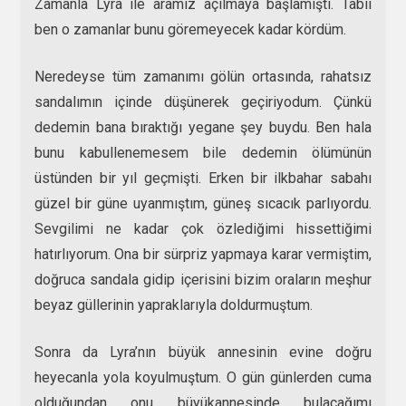
Zamanla Lyra ile aramız açılmaya başlamıştı. Tabii
ben o zamanlar bunu göremeyecek kadar kördüm.
Neredeyse tüm zamanımı gölün ortasında, rahatsız
sandalımın içinde düşünerek geçiriyodum. Çünkü
dedemin bana bıraktığı yegane şey buydu. Ben hala
bunu kabullenemesem bile dedemin ölümünün
üstünden bir yıl geçmişti. Erken bir ilkbahar sabahı
güzel bir güne uyanmıştım, güneş sıcacık parlıyordu.
Sevgilimi ne kadar çok özlediğimi hissettiğimi
hatırlıyorum. Ona bir sürpriz yapmaya karar vermiştim,
doğruca sandala gidip içerisini bizim oraların meşhur
beyaz güllerinin yapraklarıyla doldurmuştum.
Sonra da Lyra’nın büyük annesinin evine doğru
heyecanla yola koyulmuştum. O gün günlerden cuma
olduğundan onu büyükannesinde bulacağımı