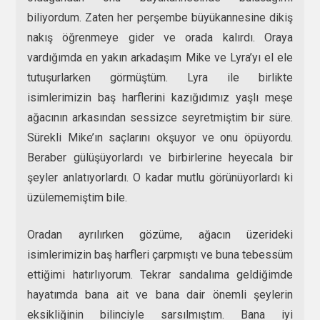
biliyordum. Zaten her perşembe büyükannesine dikiş
nakış öğrenmeye gider ve orada kalırdı. Oraya
vardığımda en yakın arkadaşım Mike ve Lyra’yı el ele
tutuşurlarken görmüştüm. Lyra ile birlikte
isimlerimizin baş harflerini kazığıdımız yaşlı meşe
ağacının arkasından sessizce seyretmiştim bir süre.
Sürekli Mike’ın saçlarını okşuyor ve onu öpüyordu.
Beraber gülüşüyorlardı ve birbirlerine heyecala bir
şeyler anlatıyorlardı. O kadar mutlu görünüyorlardı ki
üzülememiştim bile.
Oradan ayrılırken gözüme, ağacın üzerideki
isimlerimizin baş harfleri çarpmıştı ve buna tebessüm
ettiğimi hatırlıyorum. Tekrar sandalıma geldiğimde
hayatımda bana ait ve bana dair önemli şeylerin
eksikliğinin bilinciyle sarsılmıştım. Bana iyi