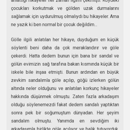
anlattığı hikayeler her zaman ilgimi çekmişti. Köydeki
çocukları korkutmak ve gölden uzak durmalarını
sağlamak için uydurulmuş olmalıydı bu hikayeler. Ama
ne yazık ki ben normal bir çocuk değildim…
Gölle ilgili anlatılan her hikaye, duyduğum en küçük
söylenti beni daha da çok meraklandırır ve göle
çekerdi. Hatta dedem bunun için bana bir sandal ve
gölün evimizin sağ tarafına bakan kısmında küçük bir
iskele bile inşaa etmişti. Bunun ardından en büyük
zevkim sandalımla göle açılıp, göğü izlerken gölün
altında neler olduğunu ve anlatılan korkunç hikayeler
hakkında düşünmek olmuştu. Zaten fazla arkadaşım
olduğu söylenemezdi fakat dedem sandalı yaptıktan
sonra pek bir soğumuştum dünyadan. Her şeyim
sandalım olmuştu. Yanımda en sevdiğim iki
arkadaşımla birlikte göle açılıyor ve balık tutuyorduk,