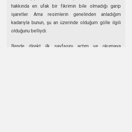
hakkında en ufak bir fikrimin bile olmadığı garip
işaretler. Ama resimlerin genelinden anladığım
kadarıyla bunun, şu an üzerinde olduğum gölle ilgili
olduğunu belliydi.
Bende direkt ilk sayfasını açtım ve okumaya
başladım. Kitabı bitirdiğimde gözlerim kan çanağına
dönmüştü ve güneş de neredeyse batmak üzereydi.
Kitabı adeta nefes almadan, bir solukta
okuyuvermiştim. Ve okuduklarımın etkisiyle şaşkın bir
şekilde bir sağıma bir soluma bakınıp dururken,
sandalın kıç kısmında yüzen bir şekil gördüm. Eğilip
elime aldım ve incelemeye başladım, gördüğüm şey
karşısında içimin titrediğini ve ürperdiğimi
hatırlıyorum. Ellerimde dedemin vefat ettiği gün
oyduğum göl kızının yarım kalmış heykelciğini