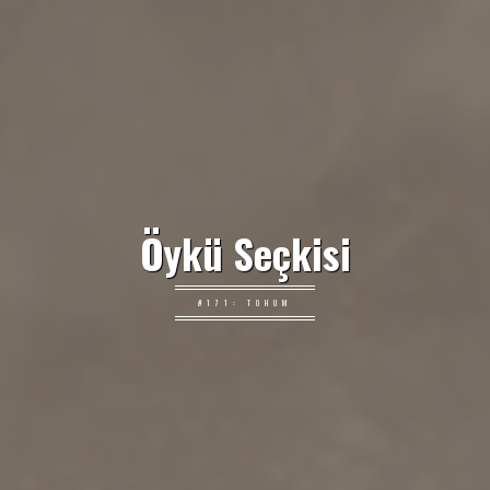
Öykü Seçkisi
#171: TOHUM