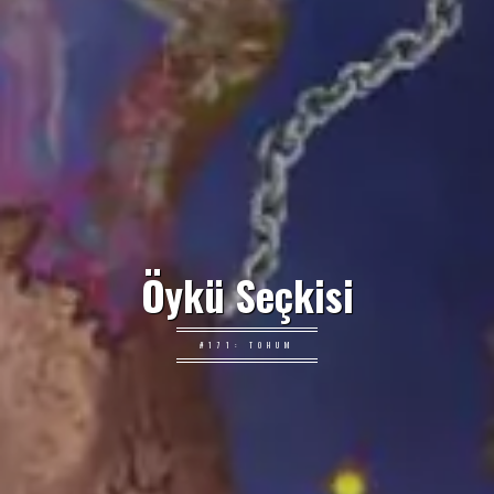
Öykü Seçkisi
#171: TOHUM