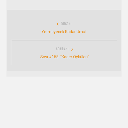
Yazı
ÖNCEKI
gezinmesi
Önceki:
Yetmeyecek Kadar Umut
SONRAKI
Sonraki:
Sayı #158: “Kader Öyküleri”
Bizi Takip Edin