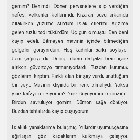
gemim? Benimdi. Dönen pervanelere alıp verdiğim
nefes, yelkenler kollarımdı. Kızaran suyu arkamda
bırakırken yüzüme sürdüm ıslak ellerimi. Ağzıma
gelen tuzlu tadı tükürdüm. Üç gün olmuştu. Ben beni
kayıp edeli. Bitmeyen mavinin içinde bilmediğim
gölgeler görüyordum. Hoş kadınlar şarkı söylüyor
beni çağırıyordu. Dönüp duran dalgalar beni içine
alırken güverteye tırmanıyorlardı. Tuzdan kurumuş
gözlerimi kırptım. Farklı olan bir şey vardı, unuttuğum
bir şey… Mavinin dışında bir renk olmalıydı. Yoksa
yine kafayı mı yiyorum? Yine duyuyorum o müziği…
Birden savruluyor gemim. Dümen sağa dönüyor.
Buzdan tahtalarda kayıp düşüyorum…
Islaklık yanaklarıma bulaşmış. Yıllardır uyumuşçasına
ağırlaşan göz kapaklarım kalkmaya çalışıyor.