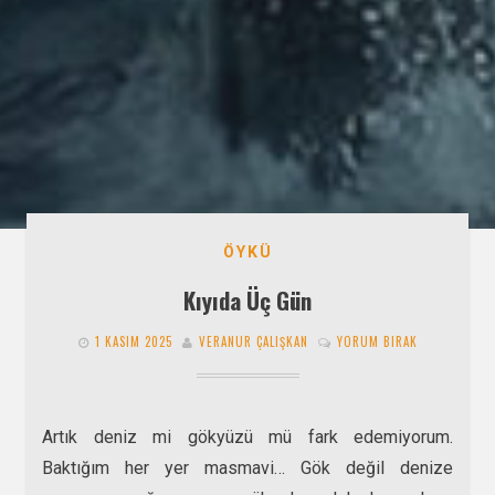
ÖYKÜ
Kıyıda Üç Gün
1 KASIM 2025
VERANUR ÇALIŞKAN
YORUM BIRAK
Artık deniz mi gökyüzü mü fark edemiyorum.
Baktığım her yer masmavi… Gök değil denize