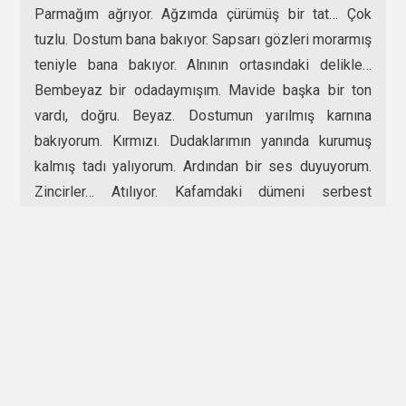
Parmağım ağrıyor. Ağzımda çürümüş bir tat… Çok
tuzlu. Dostum bana bakıyor. Sapsarı gözleri morarmış
teniyle bana bakıyor. Alnının ortasındaki delikle…
Bembeyaz bir odadaymışım. Mavide başka bir ton
vardı, doğru. Beyaz. Dostumun yarılmış karnına
bakıyorum. Kırmızı. Dudaklarımın yanında kurumuş
kalmış tadı yalıyorum. Ardından bir ses duyuyorum.
Zincirler… Atılıyor. Kafamdaki dümeni serbest
bırakıyorum çünkü biliyorum karaya çıktı. Arkada
bıraktığı bir ben vardım ama onun güvenilir limanları
arkasında değildi. Bu sefer kaptan gemiyi son tek
etmedi.
Kaptan gemide hiç olmadı…