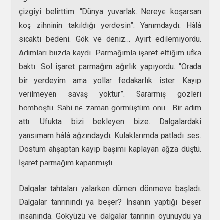
çizgiyi belirttim. “Dünya yuvarlak. Nereye koşarsan
koş zihninin takıldığı yerdesin”. Yanımdaydı. Hâlâ
sıcaktı bedeni. Gök ve deniz… Ayırt edilemiyordu.
Adımları buzda kaydı. Parmağımla işaret ettiğim ufka
baktı. Sol işaret parmağım ağırlık yapıyordu. “Orada
bir yerdeyim ama yollar fedakarlık ister. Kayıp
verilmeyen savaş yoktur”. Sararmış gözleri
bomboştu. Sahi ne zaman görmüştüm onu… Bir adım
attı. Ufukta bizi bekleyen bize. Dalgalardaki
yansımam hâlâ ağzındaydı. Kulaklarımda patladı ses.
Dostum ahşaptan kayıp başımı kaplayan ağza düştü.
İşaret parmağım kapanmıştı.
Dalgalar tahtaları yalarken dümen dönmeye başladı.
Dalgalar tanrınındı ya beşer? İnsanın yaptığı beşer
insanında. Gökyüzü ve dalgalar tanrının oyunuydu ya