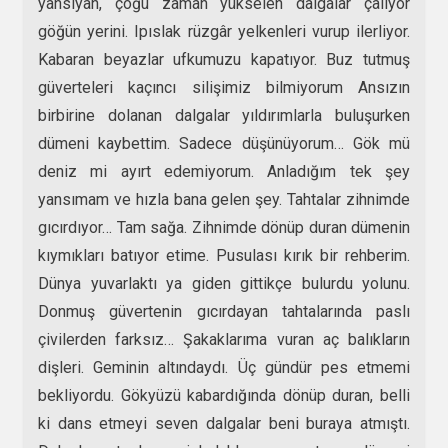
yansıyan, çoğu zaman yükselen dalgalar çalıyor
göğün yerini. Ipıslak rüzgâr yelkenleri vurup ilerliyor.
Kabaran beyazlar ufkumuzu kapatıyor. Buz tutmuş
güverteleri kaçıncı silişimiz bilmiyorum Ansızın
birbirine dolanan dalgalar yıldırımlarla buluşurken
dümeni kaybettim. Sadece düşünüyorum… Gök mü
deniz mi ayırt edemiyorum. Anladığım tek şey
yansımam ve hızla bana gelen şey. Tahtalar zihnimde
gıcırdıyor… Tam sağa. Zihnimde dönüp duran dümenin
kıymıkları batıyor etime. Pusulası kırık bir rehberim.
Dünya yuvarlaktı ya giden gittikçe bulurdu yolunu.
Donmuş güvertenin gıcırdayan tahtalarında paslı
çivilerden farksız… Şakaklarıma vuran aç balıkların
dişleri. Geminin altındaydı. Üç gündür pes etmemi
bekliyordu. Gökyüzü kabardığında dönüp duran, belli
ki dans etmeyi seven dalgalar beni buraya atmıştı.