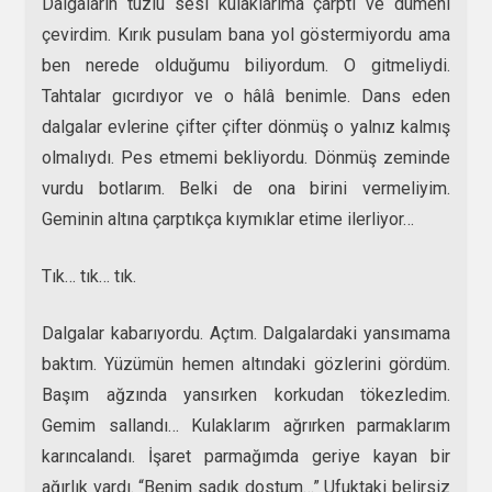
Dalgaların tuzlu sesi kulaklarıma çarptı ve dümeni
çevirdim. Kırık pusulam bana yol göstermiyordu ama
ben nerede olduğumu biliyordum. O gitmeliydi.
Tahtalar gıcırdıyor ve o hâlâ benimle. Dans eden
dalgalar evlerine çifter çifter dönmüş o yalnız kalmış
olmalıydı. Pes etmemi bekliyordu. Dönmüş zeminde
vurdu botlarım. Belki de ona birini vermeliyim.
Geminin altına çarptıkça kıymıklar etime ilerliyor…
Tık… tık… tık.
Dalgalar kabarıyordu. Açtım. Dalgalardaki yansımama
baktım. Yüzümün hemen altındaki gözlerini gördüm.
Başım ağzında yansırken korkudan tökezledim.
Gemim sallandı… Kulaklarım ağrırken parmaklarım
karıncalandı. İşaret parmağımda geriye kayan bir
ağırlık vardı. “Benim sadık dostum…” Ufuktaki belirsiz