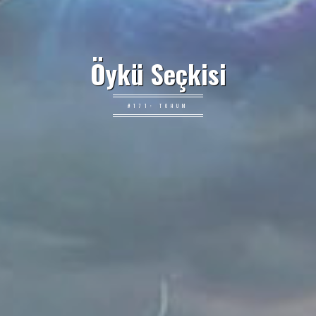
Öykü Seçkisi
#171: TOHUM