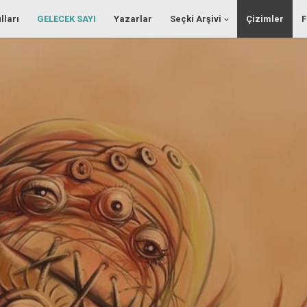
lları
GELECEK SAYI
Yazarlar
Seçki Arşivi
Çizimler
F