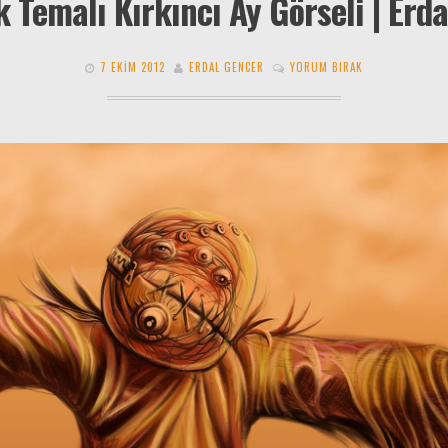
 Temalı Kırkıncı Ay Görseli | Erd
7 EKIM 2012
ERDAL GENCER
YORUM BIRAK