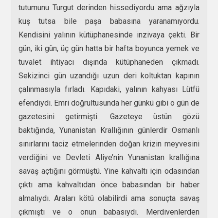
tutumunu Turgut derinden hissediyordu ama ağzıyla
kuş tutsa bile paşa babasına yaranamıyordu.
Kendisini yalının kütüphanesinde inzivaya çekti. Bir
gün, iki gün, üç gün hatta bir hafta boyunca yemek ve
tuvalet ihtiyacı dışında kütüphaneden çıkmadı.
Sekizinci gün uzandığı uzun deri koltuktan kapının
çalınmasıyla fırladı. Kapıdaki, yalının kahyası Lütfü
efendiydi. Emri doğrultusunda her günkü gibi o gün de
gazetesini getirmişti. Gazeteye üstün gözü
baktığında, Yunanistan Krallığının günlerdir Osmanlı
sınırlarını taciz etmelerinden doğan krizin meyvesini
verdiğini ve Devleti Aliye’nin Yunanistan krallığına
savaş açtığını görmüştü. Yine kahvaltı için odasından
çıktı ama kahvaltıdan önce babasından bir haber
almalıydı. Araları kötü olabilirdi ama sonuçta savaş
çıkmıştı ve o onun babasıydı. Merdivenlerden