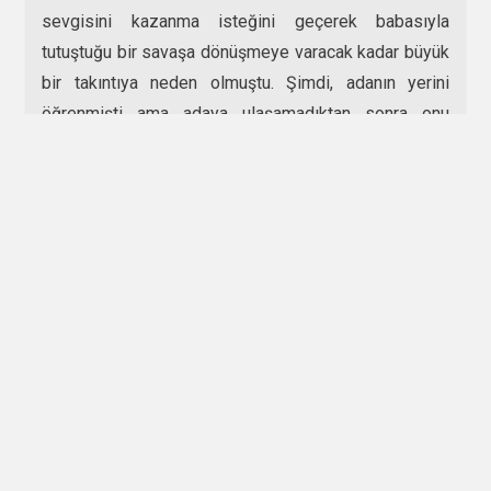
sevgisini kazanma isteğini geçerek babasıyla
tutuştuğu bir savaşa dönüşmeye varacak kadar büyük
bir takıntıya neden olmuştu. Şimdi, adanın yerini
öğrenmişti ama adaya ulaşamadıktan sonra onu
bulmuş sayılır mıydı? Oraya bizzat gitmeliydi.
Gereken hazırlıklarını yaptıktan sonra, içinde kitabın
da bulunduğu bir çantayla bir sonra ki günün sabahı
Şirketi Hayriye iskelesinin yolunu tuttu. İskeleye
geldiğinde gişeden Gelibolu vapuruna bilet aldı. Uzun
süren bir yolculuktan sonra Gelibolu’ya vardı. Amacı,
balıkçı teknelerinden birini, kendisini haritada
gösterdiği bölgeye götürmeye para yoluyla ikna
ederek adayı bulmaktı ama savaş olmasına rağmen
Türk donanmasının hâlâ Haliç’de bekletilmesinin de
etkisiyle Yunan donanmasının Adalar Denizinde