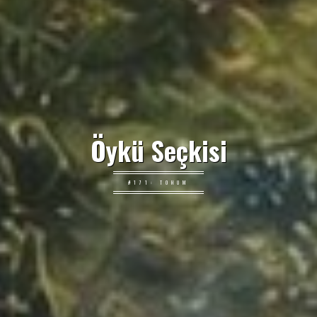
Öykü Seçkisi
#171: TOHUM