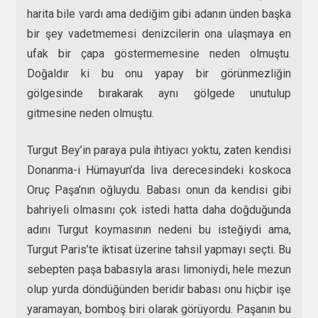
harita bile vardı ama dediğim gibi adanın ünden başka
bir şey vadetmemesi denizcilerin ona ulaşmaya en
ufak bir çapa göstermemesine neden olmuştu.
Doğaldır ki bu onu yapay bir görünmezliğin
gölgesinde bırakarak aynı gölgede unutulup
gitmesine neden olmuştu.
Turgut Bey’in paraya pula ihtiyacı yoktu, zaten kendisi
Donanma-i Hümayun’da liva derecesindeki koskoca
Oruç Paşa’nın oğluydu. Babası onun da kendisi gibi
bahriyeli olmasını çok istedi hatta daha doğduğunda
adını Turgut koymasının nedeni bu isteğiydi ama,
Turgut Paris’te iktisat üzerine tahsil yapmayı seçti. Bu
sebepten paşa babasıyla arası limoniydi, hele mezun
olup yurda döndüğünden beridir babası onu hiçbir işe
yaramayan, bomboş biri olarak görüyordu. Paşanın bu