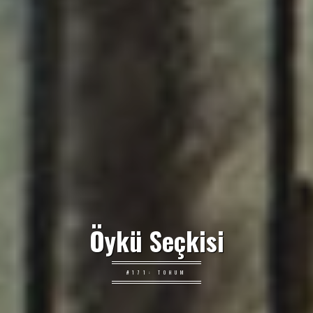
Öykü Seçkisi
#171: TOHUM