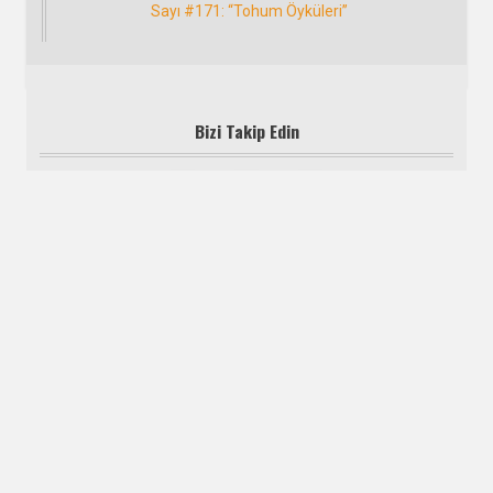
Sonraki:
Sayı #171: “Tohum Öyküleri”
Bizi Takip Edin
#171: TOHUM
Artemis
Ömür Durmuş
Aşim Bey Köşkü
Cevdet Denizaltı