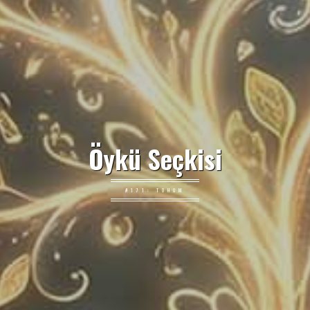
Öykü Seçkisi
#171: TOHUM