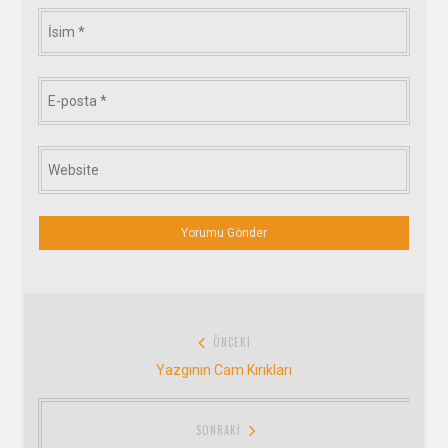
İsim
*
E-
posta
*
Website
*
Yazı
ÖNCEKI
gezinmesi
Önceki:
Yazgının Cam Kırıkları
SONRAKI