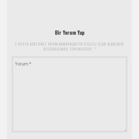
Bir Yorum Yap
E-POSTA ADRESINIZ YAYIMLANMAYACAKTIR.YILDIZLI OLAN ALANLARIN
DOLDURULMASI ZORUNLUDUR.
*
Yorum
*