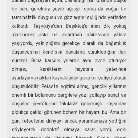
zaman bilgisayarı açsa, planladığı işin dışında başka
bir sürü gereksiz şeyle uğraşır, sonra da yoğun bir
tatminsizlik duygusu ve göz ağrısı eşliğinde yerinden
kalkardı. Teşvikiye’den Beşiktaş’a inen dik yokuş
üzerindeki eski bir apartman dairesinde yalnız
yaşıyordu, yalnızlığına gerekçe olarak da bağımlılık
düşüncesinin kendisini bunalıma sürüklediğini ileri
sürerdi. Buna karşılık yıllardır aynı evde oturuyor
olması, karakterini hayatına yeterince
uyarlayamamaktan kaynaklanan garip bir çelişki olarak
düşünülebilir. Felsefe eğitimi almış, gençlik yıllarının
önemli bir bölümünü dergilere yazı yollayıp sanat ve
düşünce çevrelerine takılarak geçirmişti. Dışarıdan
oldukça çekici görünen bohem bir hayattı bu. Ama bir
gün, felsefenin dünyayı ancak yorumlamaya yettiğini
söyleyerek dedektif olmaya karar verdi, eski