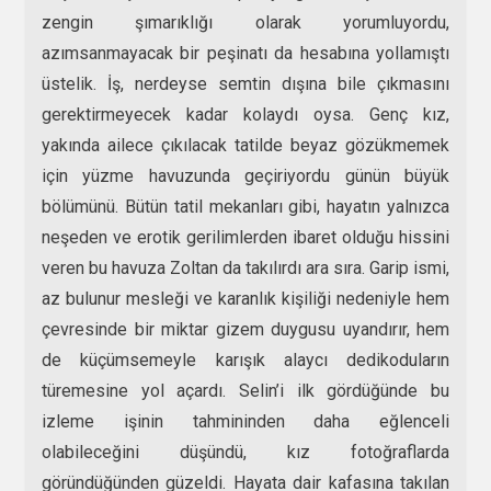
zengin şımarıklığı olarak yorumluyordu,
azımsanmayacak bir peşinatı da hesabına yollamıştı
üstelik. İş, nerdeyse semtin dışına bile çıkmasını
gerektirmeyecek kadar kolaydı oysa. Genç kız,
yakında ailece çıkılacak tatilde beyaz gözükmemek
için yüzme havuzunda geçiriyordu günün büyük
bölümünü. Bütün tatil mekanları gibi, hayatın yalnızca
neşeden ve erotik gerilimlerden ibaret olduğu hissini
veren bu havuza Zoltan da takılırdı ara sıra. Garip ismi,
az bulunur mesleği ve karanlık kişiliği nedeniyle hem
çevresinde bir miktar gizem duygusu uyandırır, hem
de küçümsemeyle karışık alaycı dedikoduların
türemesine yol açardı. Selin’i ilk gördüğünde bu
izleme işinin tahmininden daha eğlenceli
olabileceğini düşündü, kız fotoğraflarda
göründüğünden güzeldi. Hayata dair kafasına takılan