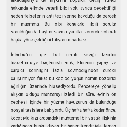
arkadaşlarıyla da ilişkisini kopardı. Geçiş süreci
hakkında elimde yeterli bilgi yok, ayrıca dedektifliği
neden felsefenin anti tezi yerine koyduğu da gerçek
bir muamma. Bu gibi konularla ilgili sorular
sorulduğunda baştan savma yanıtlar vererek sohbeti
başka yöne çektiğini biliyorum sadece.
İstanbul’un tipik bol nemli sıcağı kendini
hissettirmeye başlamıştı artık, klimanın yapay ve
çarpıcı serinliğini fazla sevmediğinden sürekli
çalıştırmıyor, fakat bu kez de yoğun nemin bezdirici
ağırlığını üzerinde hissediyordu. Pencereye yönelip
alışkın olduğu manzarayı izledi bir süre, evinin ön
cephesi, içinde bir yüzme havuzunun da bulunduğu
sosyal tesislere bakıyordu. Üç hafta hafta kadar önce,
kocasıyla kızı arasındaki muhtemel bir yasak ilişkinin
varlığından kuşku duyan bir hanım kendisiyle temas