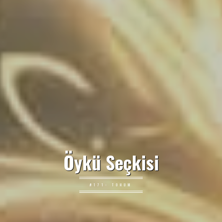
Öykü Seçkisi
#171: TOHUM