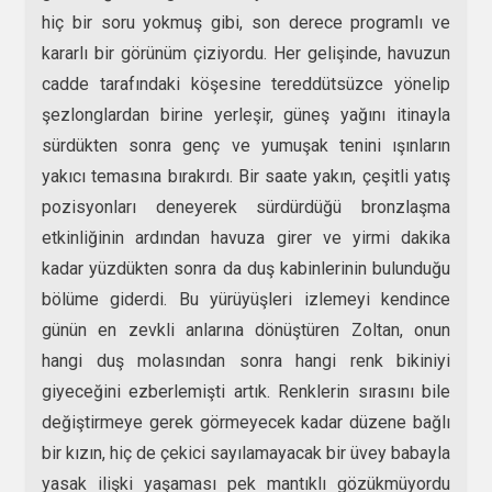
hiç bir soru yokmuş gibi, son derece programlı ve
kararlı bir görünüm çiziyordu. Her gelişinde, havuzun
cadde tarafındaki köşesine tereddütsüzce yönelip
şezlonglardan birine yerleşir, güneş yağını itinayla
sürdükten sonra genç ve yumuşak tenini ışınların
yakıcı temasına bırakırdı. Bir saate yakın, çeşitli yatış
pozisyonları deneyerek sürdürdüğü bronzlaşma
etkinliğinin ardından havuza girer ve yirmi dakika
kadar yüzdükten sonra da duş kabinlerinin bulunduğu
bölüme giderdi. Bu yürüyüşleri izlemeyi kendince
günün en zevkli anlarına dönüştüren Zoltan, onun
hangi duş molasından sonra hangi renk bikiniyi
giyeceğini ezberlemişti artık. Renklerin sırasını bile
değiştirmeye gerek görmeyecek kadar düzene bağlı
bir kızın, hiç de çekici sayılamayacak bir üvey babayla
yasak ilişki yaşaması pek mantıklı gözükmüyordu