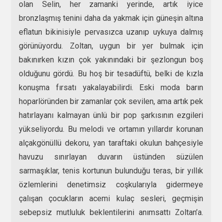
olan Selin, her zamanki yerinde, artık iyice
bronzlaşmış tenini daha da yakmak için güneşin altına
eflatun bikinisiyle pervasızca uzanıp uykuya dalmış
görünüyordu. Zoltan, uygun bir yer bulmak için
bakınırken kızın çok yakınındaki bir şezlongun boş
olduğunu gördü. Bu hoş bir tesadüftü, belki de kızla
konuşma fırsatı yakalayabilirdi. Eski moda barın
hoparlöründen bir zamanlar çok sevilen, ama artık pek
hatırlayanı kalmayan ünlü bir pop şarkısının ezgileri
yükseliyordu. Bu melodi ve ortamın yıllardır korunan
alçakgönüllü dekoru, yan taraftaki okulun bahçesiyle
havuzu sınırlayan duvarın üstünden süzülen
sarmaşıklar, tenis kortunun bulunduğu teras, bir yıllık
özlemlerini denetimsiz coşkularıyla gidermeye
çalışan çocukların acemi kulaç sesleri, geçmişin
sebepsiz mutluluk beklentilerini anımsattı Zoltan’a.