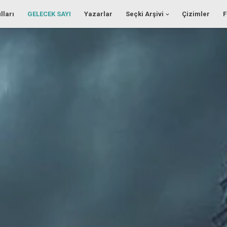
lları
GELECEK SAYI
Yazarlar
Seçki Arşivi
Çizimler
F