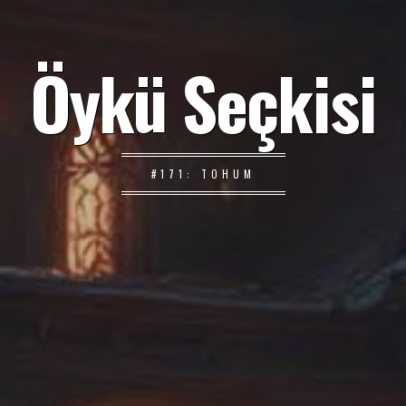
Öykü Seçkisi
#171: TOHUM