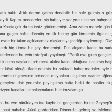
afa baktı. Artık derme çatma denebilir bir hale gelmiş o güz
eydi. Kapısı, pencereleri şiş hatta yer yer yosunlanmış, bahçe
ında Kaan’a çok da tekinsiz görünmemişti. Ama zaten mesele gün ka
una geçen hafta düşmüş ve ilk birkaç gün kimsenin ilgisini çe
de bir takım açıklanamaz olayların yaşandığı söylenmişti. Olaylar
vardı hiç kimse bir şey dememişti. Dün akşama kadar bu sad
itelerinde bu evin fotoğrafı yayılmıştı. “Perili eve giren gençler
ıklanma sayılarını arttıracak akılda kalıcı olduğuna inanılmış başl
bir köyü olduğu ifade edilmiş, bir noktada haber metinleri öyle 
nternete düşmesinin ardından milyonlara ulaşılmış, saatler öğlen
gençlere dair yorumlar paylaşılmış hatta belki de saatler a
vizyon kanalları ile anlaşmalarını bile imzalamıştı.
p’i bu eve sürükleyen ise kaybolan gençlerden birinin Zeynep’in
 saat sabahın 4’ünü gösterirken Discord’a gelmiş ve Mehmet