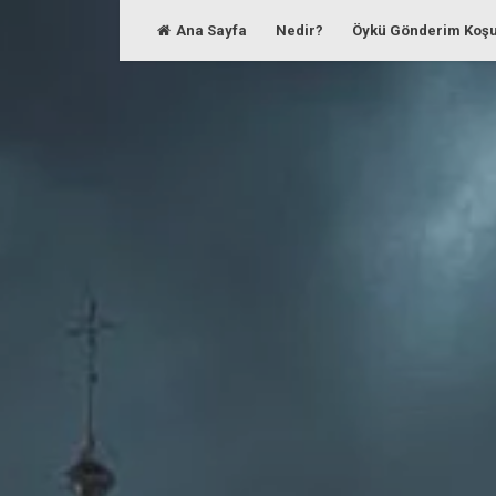
Skip
Ana Sayfa
Nedir?
Öykü Gönderim Koşu
to
content