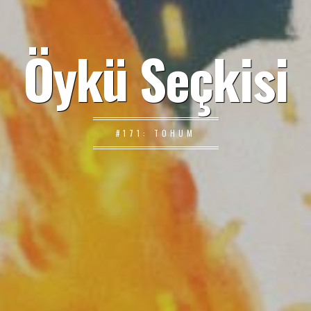
Öykü Seçkisi
#171: TOHUM