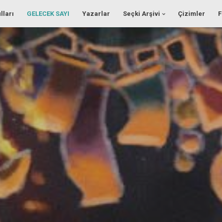
lları
GELECEK SAYI
Yazarlar
Seçki Arşivi
Çizimler
F