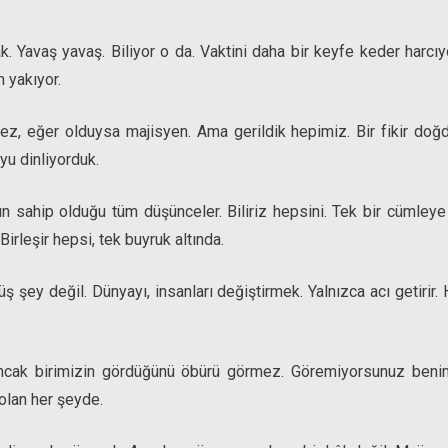
ak. Yavaş yavaş. Biliyor o da. Vaktini daha bir keyfe keder harcı
n yakıyor.
ez, eğer olduysa majisyen. Ama gerildik hepimiz. Bir fikir doğd
yu dinliyorduk.
un sahip olduğu tüm düşünceler. Biliriz hepsini. Tek bir cümleye
irleşir hepsi, tek buyruk altında.
 şey değil. Dünyayı, insanları değiştirmek. Yalnızca acı getirir
ncak birimizin gördüğünü öbürü görmez. Göremiyorsunuz benim
 olan her şeyde.