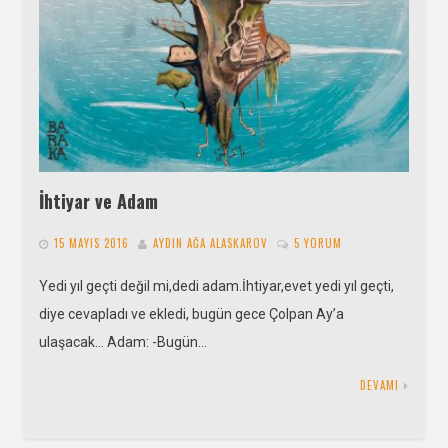
İhtiyar ve Adam
15 MAYIS 2016
AYDIN AĞA ALASKAROV
5 YORUM
Yedi yıl geçti değil mi,dedi adam.İhtiyar,evet yedi yıl geçti,
diye cevapladı ve ekledi, bugün gece Çolpan Ay’a
ulaşacak… Adam: -Bugün…
DEVAMI