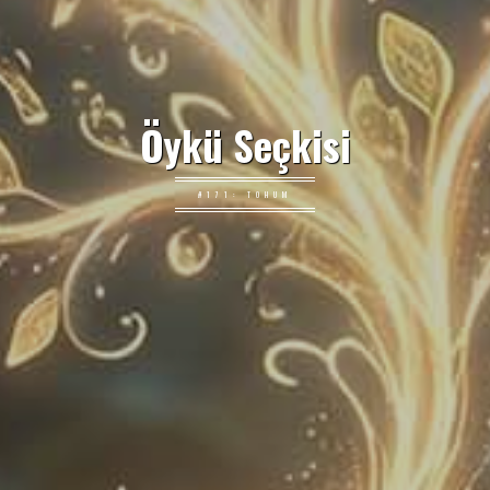
Öykü Seçkisi
#171: TOHUM