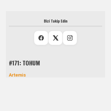
Bizi Takip Edin
#171: TOHUM
Artemis
Ömür Durmuş
Aşim Bey Köşkü
Cevdet Denizaltı
Aşkın Bamya Hâli