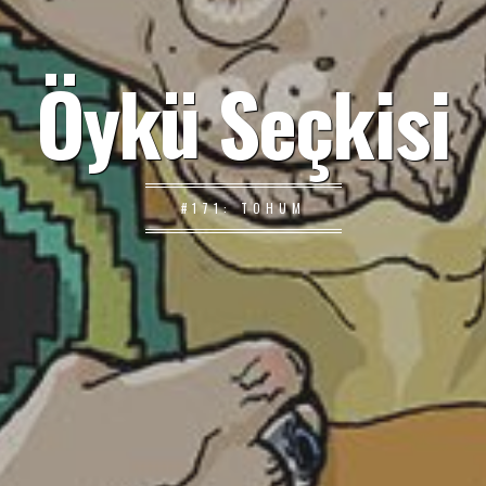
Öykü Seçkisi
#171: TOHUM