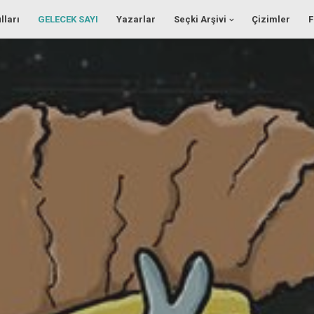
lları
GELECEK SAYI
Yazarlar
Seçki Arşivi
Çizimler
F