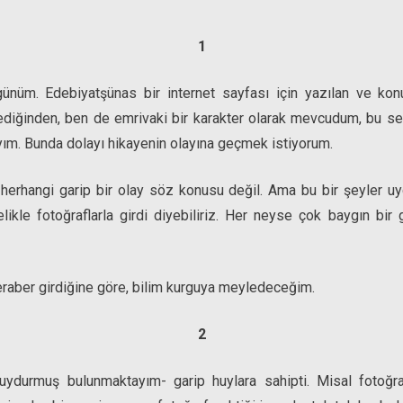
1
ünüm. Edebiyatşünas bir internet sayfası için yazılan ve kon
ediğinden, ben de emrivaki bir karakter olarak mevcudum, bu seb
yım. Bunda dolayı hikayenin olayına geçmek istiyorum.
li herhangi garip bir olay söz konusu değil. Ama bu bir şeyler 
ikle fotoğraflarla girdi diyebiliriz. Her neyse çok baygın bir gi
eraber girdiğine göre, bilim kurguya meyledeceğim.
2
uydurmuş bulunmaktayım- garip huylara sahipti. Misal fotoğra