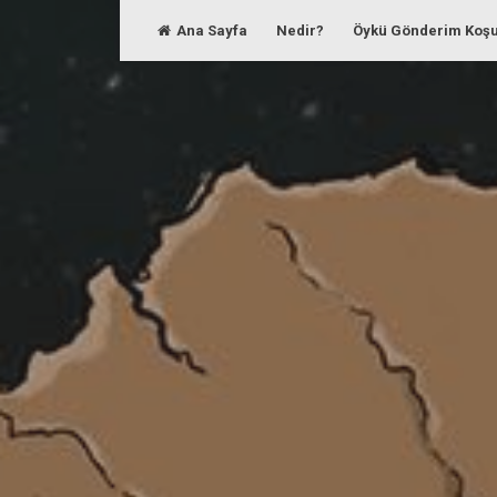
Skip
Ana Sayfa
Nedir?
Öykü Gönderim Koşu
to
content