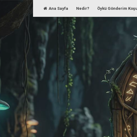
Skip
Ana Sayfa
Nedir?
Öykü Gönderim Koşu
to
content