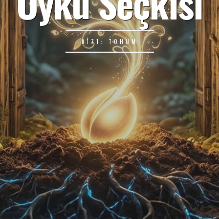
Öykü Seçkisi
#171: TOHUM