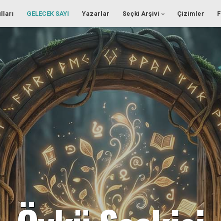
lları
GELECEK SAYI
Yazarlar
Seçki Arşivi
Çizimler
F