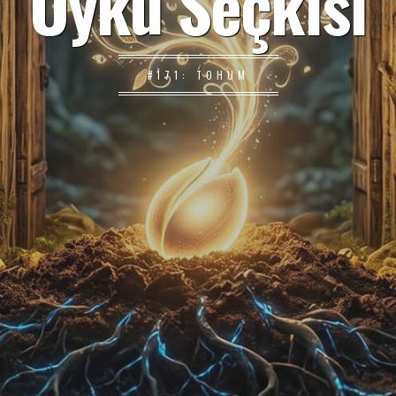
Öykü Seçkisi
#171: TOHUM