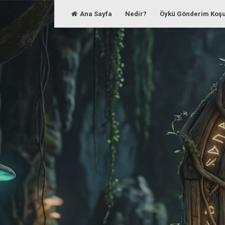
Skip
Ana Sayfa
Nedir?
Öykü Gönderim Koşu
to
content