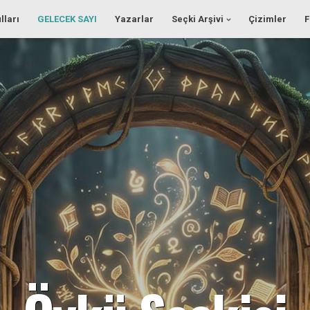
lları
GELECEK SAYI
Yazarlar
Seçki Arşivi
Çizimler
F