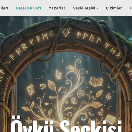
lları
GELECEK SAYI
Yazarlar
Seçki Arşivi
Çizimler
F
Öykü Seçkisi