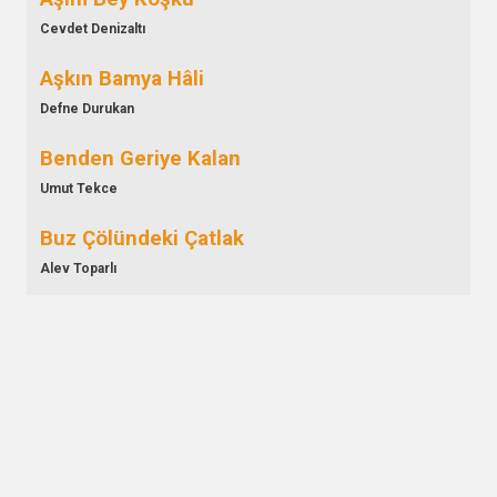
Cevdet Denizaltı
Aşkın Bamya Hâli
Defne Durukan
Benden Geriye Kalan
Umut Tekce
Buz Çölündeki Çatlak
Alev Toparlı
Döngü
Alican Can
Düşünce Tohumu
Pamir Şen
Ekim Defteri