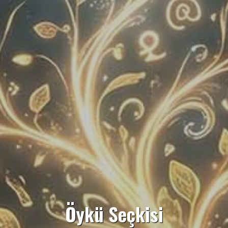
Öykü Seçkisi