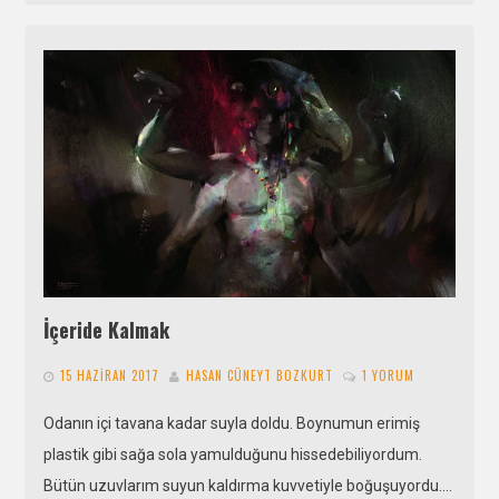
İçeride Kalmak
15 HAZIRAN 2017
HASAN CÜNEYT BOZKURT
1 YORUM
Odanın içi tavana kadar suyla doldu. Boynumun erimiş
plastik gibi sağa sola yamulduğunu hissedebiliyordum.
Bütün uzuvlarım suyun kaldırma kuvvetiyle boğuşuyordu….