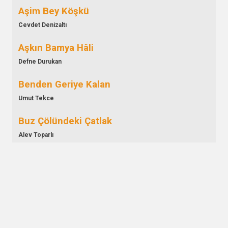
Aşim Bey Köşkü
Cevdet Denizaltı
Aşkın Bamya Hâli
Defne Durukan
Benden Geriye Kalan
Umut Tekce
Buz Çölündeki Çatlak
Alev Toparlı
Döngü
Alican Can
Düşünce Tohumu
Pamir Şen