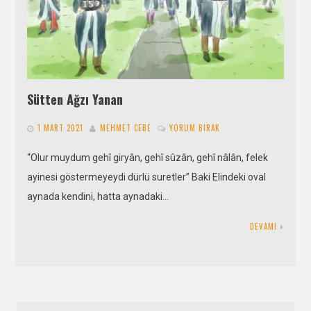
Sütten Ağzı Yanan
1 MART 2021
MEHMET CEBE
YORUM BIRAK
“Olur muydum gehî giryân, gehî sûzân, gehî nâlân, felek
ayinesi göstermeyeydi dürlü suretler” Baki Elindeki oval
aynada kendini, hatta aynadaki…
DEVAMI