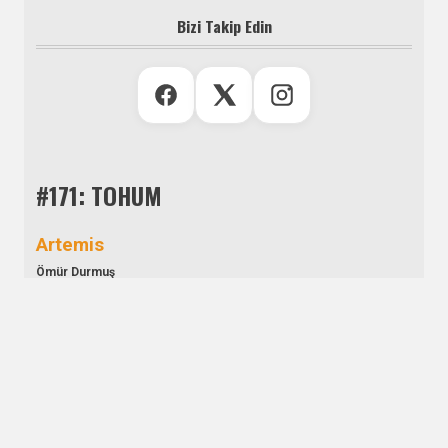
Bizi Takip Edin
#171: TOHUM
Artemis
Ömür Durmuş
Aşim Bey Köşkü
Cevdet Denizaltı
Aşkın Bamya Hâli
Defne Durukan