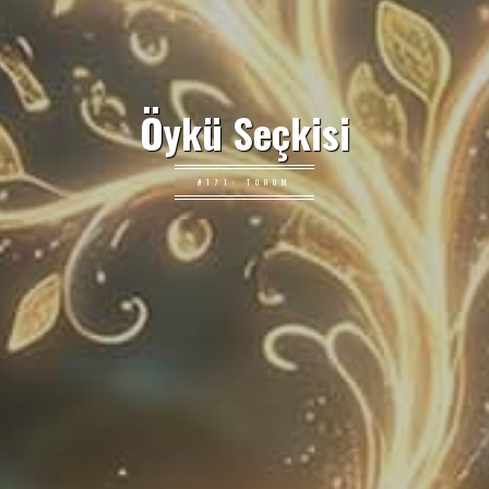
Öykü Seçkisi
#171: TOHUM