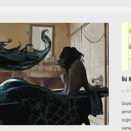
İki 
15
Gözl
şimdi
coğr
saniy