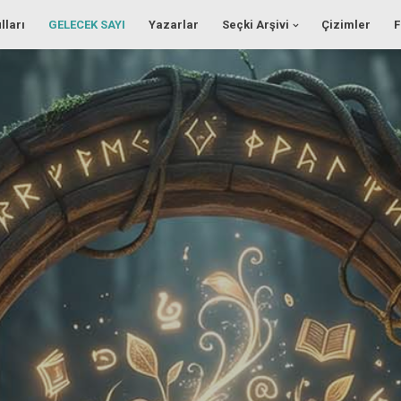
lları
GELECEK SAYI
Yazarlar
Seçki Arşivi
Çizimler
F