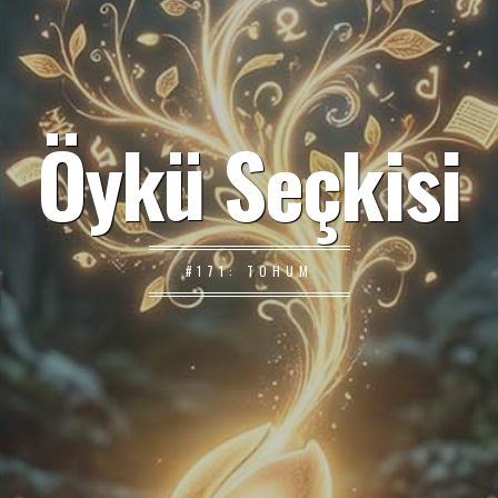
Öykü Seçkisi
#171: TOHUM