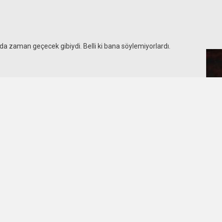
a zaman geçecek gibiydi. Belli ki bana söylemiyorlardı.
DEVAMI
Kele
15
Yaşla
gözle
ünlü
saya