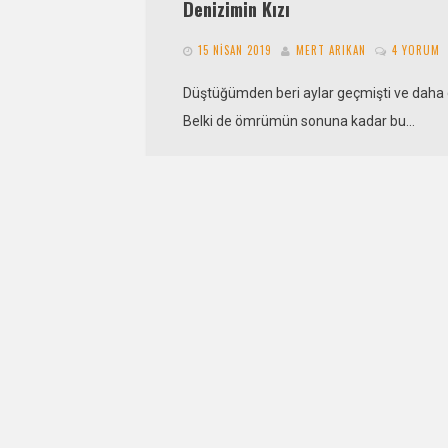
Denizimin Kızı
15 NISAN 2019
MERT ARIKAN
4 YORUM
Düştüğümden beri aylar geçmişti ve daha d
Belki de ömrümün sonuna kadar bu…
Igor Letuçayamış