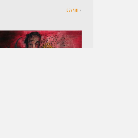
DEVAMI
beklerin Tanrısı
 EYLÜL 2017
MERT ARIKAN
4 YORUM
ndığımda; ne dizlerim ağrıdı, ne de
rim bulanık görmeye başladı. İsa isimli o
 şahsın doğumundan beri, tek tek
rken…