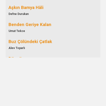
Aşkın Bamya Hâli
Defne Durukan
Benden Geriye Kalan
Umut Tekce
Buz Çölündeki Çatlak
Alev Toparlı
Döngü
Alican Can
Düşünce Tohumu
Pamir Şen
Ekim Defteri
Aynur Türk