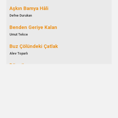
Aşkın Bamya Hâli
Defne Durukan
Benden Geriye Kalan
Umut Tekce
Buz Çölündeki Çatlak
Alev Toparlı
Döngü
Alican Can
Düşünce Tohumu
Pamir Şen
Ekim Defteri
Aynur Türk