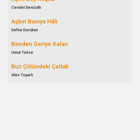
Cevdet Denizaltı
Aşkın Bamya Hâli
Defne Durukan
Benden Geriye Kalan
Umut Tekce
Buz Çölündeki Çatlak
Alev Toparlı
Döngü
Alican Can
Düşünce Tohumu
Pamir Şen
Ekim Defteri