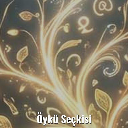
Öykü Seçkisi