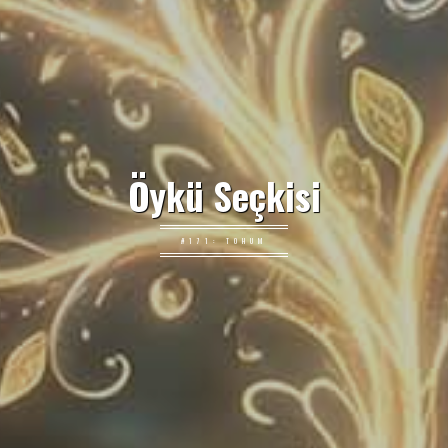
Öykü Seçkisi
#171: TOHUM