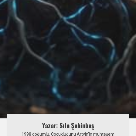
Yazar: Sıla Şahinbaş
1998 doğumlu. Çocukluğunu Artvin’in muhteşem