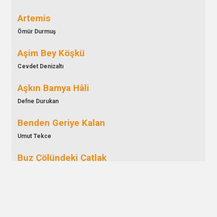
Artemis
Ömür Durmuş
Aşim Bey Köşkü
Cevdet Denizaltı
Aşkın Bamya Hâli
Defne Durukan
Benden Geriye Kalan
Umut Tekce
Buz Çölündeki Çatlak
Alev Toparlı
Döngü
Alican Can