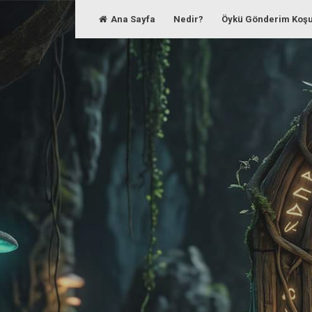
Skip
Ana Sayfa
Nedir?
Öykü Gönderim Koşu
to
content