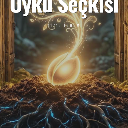
Öykü Seçkisi
#171: TOHUM