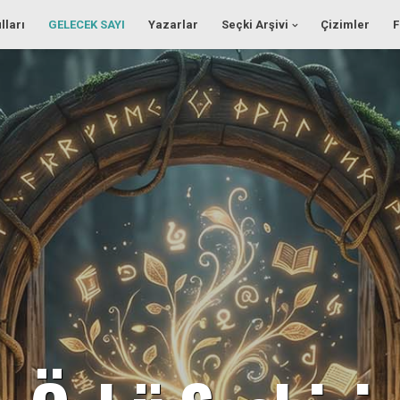
lları
GELECEK SAYI
Yazarlar
Seçki Arşivi
Çizimler
F