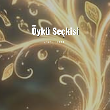
Öykü Seçkisi
#171: TOHUM