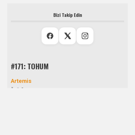
Bizi Takip Edin
#171: TOHUM
Artemis
Ömür Durmuş
Aşim Bey Köşkü
Cevdet Denizaltı
Aşkın Bamya Hâli
Defne Durukan