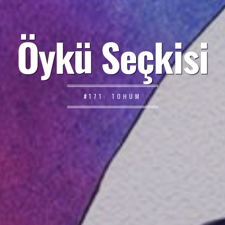
Öykü Seçkisi
#171: TOHUM