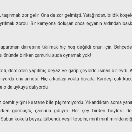
taşınmak zor gelir. Ona da zor gelmişti. Yatağından, bildik köşel
yrılmak zordu. Bir kamyona doluşan onca eşyanın ardından başka
an apartman dairesine tıkılmak hiç hoş değildi onun için. Bahçed
apı önünde biriken çamurlu suda oynamak yok!
rkeli, demirden yapılmış beyaz ve garip şeylerle ısınan bir evdi. Ai
rmıyordu onu annesi. Hiç arkadaşı yoktu burada. Kardeşi çok küç
le o da uykuya dalıyordu.
 demir yığını kestane bile pişiremiyordu. Yıkandıktan sonra yanın
ırken görmüştü, çamurlu gibiydi. Her şey birden böylesi de
bun kokulu beyaz tülbendi, yeşil tespihi, mırıl mırıl mırıldandığ