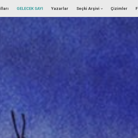
lları
GELECEK SAYI
Yazarlar
Seçki Arşivi
Çizimler
F