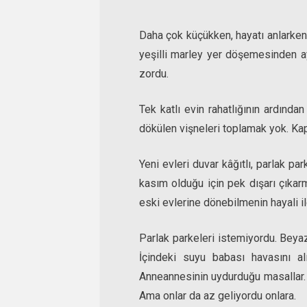
Daha çok küçükken, hayatı anlarken, 
yeşilli marley yer döşemesinden a
zordu.
Tek katlı evin rahatlığının ardınd
dökülen vişneleri toplamak yok. K
Yeni evleri duvar kâğıtlı, parlak pa
kasım olduğu için pek dışarı çıka
eski evlerine dönebilmenin hayali i
Parlak parkeleri istemiyordu. Beyaz
İçindeki suyu babası havasını al
Anneannesinin uydurduğu masallar. Sa
Ama onlar da az geliyordu onlara.