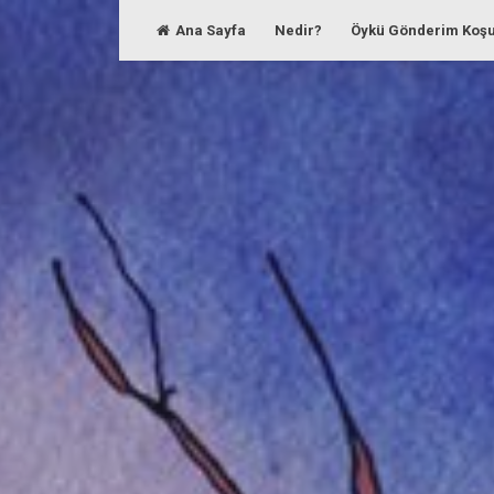
Skip
Ana Sayfa
Nedir?
Öykü Gönderim Koşu
to
content