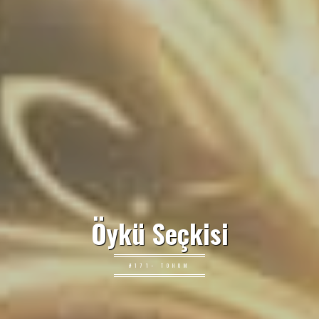
Öykü Seçkisi
#171: TOHUM