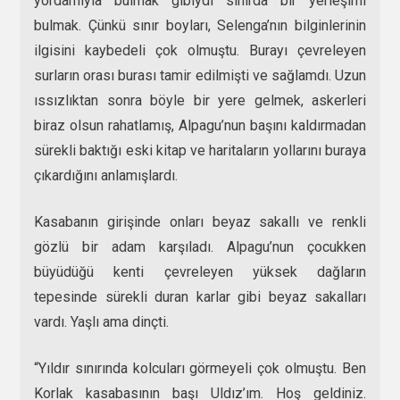
yordamıyla bulmak gibiydi sınırda bir yerleşimi
bulmak. Çünkü sınır boyları, Selenga’nın bilginlerinin
ilgisini kaybedeli çok olmuştu. Burayı çevreleyen
surların orası burası tamir edilmişti ve sağlamdı. Uzun
ıssızlıktan sonra böyle bir yere gelmek, askerleri
biraz olsun rahatlamış, Alpagu’nun başını kaldırmadan
sürekli baktığı eski kitap ve haritaların yollarını buraya
çıkardığını anlamışlardı.
Kasabanın girişinde onları beyaz sakallı ve renkli
gözlü bir adam karşıladı. Alpagu’nun çocukken
büyüdüğü kenti çevreleyen yüksek dağların
tepesinde sürekli duran karlar gibi beyaz sakalları
vardı. Yaşlı ama dinçti.
“Yıldır sınırında kolcuları görmeyeli çok olmuştu. Ben
Korlak kasabasının başı Uldız’ım. Hoş geldiniz.