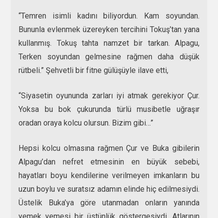
“Temren isimli kadını biliyordun. Kam soyundan.
Bununla evlenmek üzereyken tercihini Tokuş’tan yana
kullanmış. Tokuş tahta namzet bir tarkan. Alpagu,
Terken soyundan gelmesine rağmen daha düşük
rütbeli.” Şehvetli bir fitne gülüşüyle ilave etti,
“Siyasetin oyununda zarları iyi atmak gerekiyor Çur.
Yoksa bu bok çukurunda türlü musibetle uğraşır
oradan oraya kolcu olursun. Bizim gibi…”
Hepsi kolcu olmasına rağmen Çur ve Buka gibilerin
Alpagu’dan nefret etmesinin en büyük sebebi,
hayatları boyu kendilerine verilmeyen imkanların bu
uzun boylu ve suratsız adamın elinde hiç edilmesiydi.
Üstelik Buka’ya göre utanmadan onların yanında
yemek yemesi bir üstünlük göstergesiydi. Atlarının