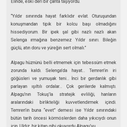
Elinde, eski deri bir çanta taşıyordu.
“Yıldır sınırında hayat farklıdır evlat. Oturuşundan
konuşmandan tipik bir kolcu başı olmadığını
hissediyorum. Bir ipek şal gibi nazlı nazlı akan
Selenga ırmağına benzemez Yıldır sınırı. Bileğin
güçlü, atın doru ve yüreğin sert olmalı.”
Alpagu hüznünü belli etmemek için tebessüm etmek
zorunda kaldı. Selenga’da hayat… Temren’in iri
göğüsleri ve yumuşak teni… İnci bir gerdanlık gibi
parlayan ışıltılı ordalar… Çok gerilerde kalmıştı.
Alpagu’nın Tokuş’la stratejik evliliği, hanların
aralarındaki birlikteliği kuvvetlendirmek içindi.
Temren’in buna “evet” demesi ise Yıldır sınırındaki
bütün tarih öncesi körmöslerden daha yıkıcıydı onun
için. Uldız, bir kitap gibi okuyordu Alpagu’yu…