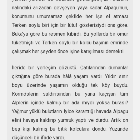
nalındaki arızadan gevşeyen yaya kadar Alpagu’nun,
konumunu umursamaz şekilde her işe el atması
Terken soylu biri için bir lütuf gösterisiydi ona göre.
Buka’ya göre bu resmen kibirdi. Bu yollarda bir ömür
tüketmişti ve Terken soylu bir kolcu başının emrinde
çalışmak her şeyden önce işine karışılması demekti.
İleride bir yerleşim gözüktü. Çatılarından dumanlar
çıktığına göre burada hâlâ yaşam vardı. Yıldır sınır
boyu üzerinde yaşamın olduğu tek köy buydu.
Körmöslerin saldırısından bu yana kaçışan tüm
Alplerin içinde kalmış bir ada mıydı yoksa burası?
Yağmur yüklü bulutların iyice kararttığı havada Alpagu
elini havaya kaldırıp yumruk yaptı ve durdu. Artık on
beş kişi kalmış bu bitik kolculara döndü. Yüzünde
düşünceli bir ifade vardı,