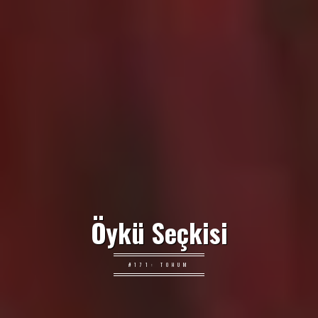
Öykü Seçkisi
#171: TOHUM