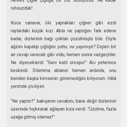
herkes çığlık çığlığa, bir biz susuyoruz. Ne kadar
ruhsuzduk!
Koca canavar, ölü yaprakları çiğner gibi ezdi
raylardaki küçük kızı. Abla ne yaptığını fark edene
kadar, dizlerinin bağı çoktan çözülmüştü bile. Eliyle
ağzını kapatıp çığlığını yuttu,
ne yapmıştı?
Dişleri bir
an cevap verecek gibi oldu, hemen sonra vazgeçtiler.
Ne diyeceklerdi: “Seni katil orospu!” Acı yeterince
keskindi. Dilemma ablanın hemen ardında, onu
benden başka kimsenin göremediğini biliyorum. Hâlâ
yerimde çiviliyim.
“Ne yaptın?” bakışımın cevabını, bana değil dizlerinin
üzerinde hıçkırarak ağlayan kıza verdi: “Üzülme, fazla
uzağa gitmiş olamaz!”