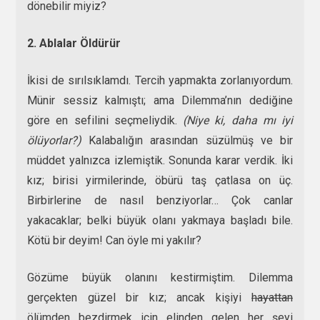
dönebilir miyiz?
2.
Ablalar Öldürür
İkisi de sırılsıklamdı. Tercih yapmakta zorlanıyordum.
Münir sessiz kalmıştı; ama Dilemma’nın dediğine
göre en sefilini seçmeliydik.
(Niye ki, daha mı iyi
ölüyorlar?)
Kalabalığın arasından süzülmüş ve bir
müddet yalnızca izlemiştik. Sonunda karar verdik. İki
kız; birisi yirmilerinde, öbürü taş çatlasa on üç.
Birbirlerine de nasıl benziyorlar… Çok canlar
yakacaklar; belki büyük olanı yakmaya başladı bile.
Kötü bir deyim! Can öyle mi yakılır?
Gözüme büyük olanını kestirmiştim. Dilemma
gerçekten güzel bir kız; ancak kişiyi
hayattan
ölümden bezdirmek için elinden gelen her şeyi