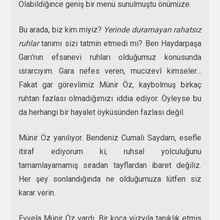
Olabildiğince geniş bir menü sunulmuştu önümüze.
Bu arada, biz kim miyiz?
Yerinde duramayan rahatsız
ruhlar
tanımı sizi tatmin etmedi mi? Ben Haydarpaşa
Garı’nın efsanevi ruhları olduğumuz konusunda
ısrarcıyım. Gara nefes veren, mucizevî kimseler…
Fakat gar görevlimiz Münir Öz, kaybolmuş birkaç
ruhtan fazlası olmadığımızı iddia ediyor. Öyleyse bu
da herhangi bir hayalet öyküsünden fazlası değil.
Münir Öz yanılıyor. Bendeniz Cumali Saydam, esefle
itiraf ediyorum ki; ruhsal yolculuğunu
tamamlayamamış sıradan tayflardan ibaret değiliz.
Her şey sonlandığında ne olduğumuza lütfen siz
karar verin.
Evvela Münir Öz vardı. Bir koca yüzyıla tanıklık etmiş