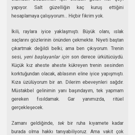
yapıyor. Salt güzelliğin kaç kuruş ettiğini
hesaplamaya çalışıyorum… Hiçbir fikrim yok.
İkili, raylara iyice yaklaşmıştı. Büyük olanı, ıslak
saçlarını gözlerinin önünden çekmekte. Niyeti baştan
çıkartmak değildi belki; ama ben çıkıyorum. Trenin
sesi,
yeni başlayanlar için
son derece ürkütücüydü.
Küçük kız aheste aheste kükreyen trenin sesinden
korktuğundan olacak, ablasının eline iyice yapışmıştı.
Kıza üzülüyorum bir an. Dilerim ebeveynleri sağdır.
Müstakbel gelinimin yanı başındayım, tek yapmam
gereken fısıldamak. Gar yanımızda, ritüel
gerçekleşecek.
Zamanı geldiğinde,
tek
bir ruha kıyamete kadar
burada olma hakkı tanıyabiliyoruz. Ama vakit çok