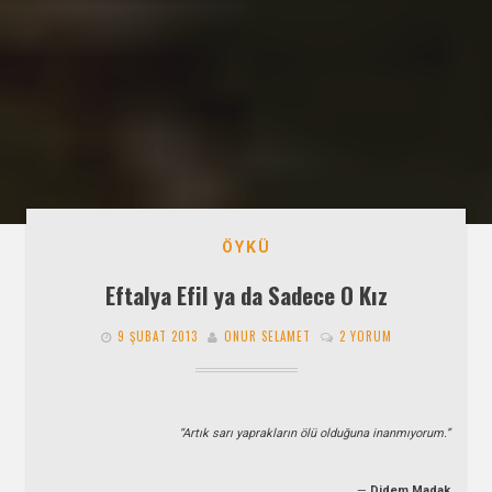
ÖYKÜ
Eftalya Efil ya da Sadece O Kız
9 ŞUBAT 2013
ONUR SELAMET
2 YORUM
“Artık sarı yaprakların ölü olduğuna inanmıyorum.”
—
Didem Madak