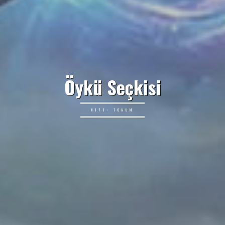
Öykü Seçkisi
#171: TOHUM