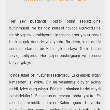
Her şey buzdandı. Toprak ölüm sessizliğine
bürünmüştü. Ne bir toz zerresi havada uçuyordu ne
de bir yaprak kımıldıyordu. İnsandan eser yoktu; sanki
balıklar çok derinde yüzüyordu. Bu derin, kara deliği
andıran ortamda bir Kahin çıktı ortaya. Sanki bütün
savaşı biliyordu. Her şeyin başlangıcını ve sonunu
biliyor gibiydi.
İçinde tuhaf bir huzur hissediyordu. Eski ahbaplardan
kimseden iz yoktu. Bir an yaşanmış olaylar aklına
geldi, iyice durgunlaştı. Bütün bu olanlara bedel miydi
cebindekiler? Bu sorunun cevabı onda yoktu. En
azından şimdilik… Lakin Kahin şunu biliyordu;
insanlığın her şeye yeniden başlama fırsatı vardı.