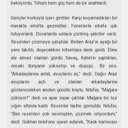
bekliyordu. Tohum hem güç hem de bir anahtardı.
Gençler korkuyla içeri girdiler. Karşı koyamadıkları bir
merakla etrafta gezindiler. Fenerlerle etrafa ışık
tutuyorlardı. Duvarlarda ustaca çizilmiş şekiller vardı.
Resimleri çözmeye çalıştılar. Birden Araz’ın ayağı bir
yere takıldı, düşecekken tohumlara denk geldi. Eline
alır almaz olanları gördü: Savaş, Kahin’in yaptıkları,
önceki dünyanın yükselişi ve düşüşü… Bir ses,
“Arkadaşlarına anlat, avuçlarını aç,” dedi. Dağcı Araz
avuçlarını açtı ve olanları arkadaşlarına
gösterecekken aniden gürültü koptu. Nilüfer, “Mağara
çöküyor!” dedi ve apar topar çıktılar. Mağara bir toz
yığını altında kaldı. Resimler tarihe gömüldü. Nilüfer,
“Ben resimleri çok sevmiştim, çözmek istiyordum,”
dedi. Gökhan telefonu işaret ederek, “Kask kamerası