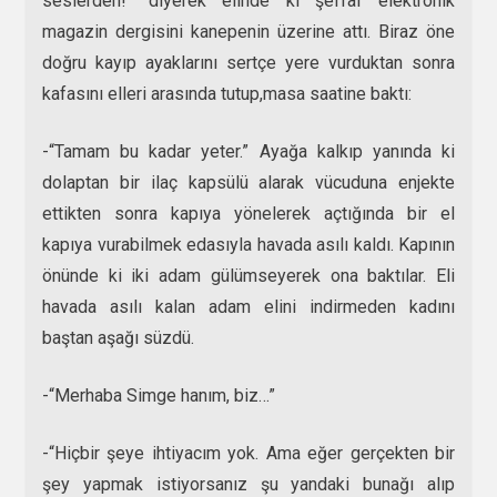
seslerden!” diyerek elinde ki şeffaf elektronik
magazin dergisini kanepenin üzerine attı. Biraz öne
doğru kayıp ayaklarını sertçe yere vurduktan sonra
kafasını elleri arasında tutup,masa saatine baktı:
-“Tamam bu kadar yeter.” Ayağa kalkıp yanında ki
dolaptan bir ilaç kapsülü alarak vücuduna enjekte
ettikten sonra kapıya yönelerek açtığında bir el
kapıya vurabilmek edasıyla havada asılı kaldı. Kapının
önünde ki iki adam gülümseyerek ona baktılar. Eli
havada asılı kalan adam elini indirmeden kadını
baştan aşağı süzdü.
-“Merhaba Simge hanım, biz…”
-“Hiçbir şeye ihtiyacım yok. Ama eğer gerçekten bir
şey yapmak istiyorsanız şu yandaki bunağı alıp