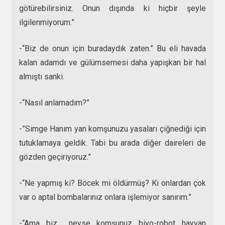
götürebilirsiniz. Onun dışında ki hiçbir şeyle
ilgilenmiyorum.”
-“Biz de onun için buradaydık zaten.” Bu eli havada
kalan adamdı ve gülümsemesi daha yapışkan bir hal
almıştı sanki.
-“Nasıl anlamadım?”
-”Simge Hanım yan komşunuzu yasaları çiğnediği için
tutuklamaya geldik. Tabi bu arada diğer daireleri de
gözden geçiriyoruz.”
-“Ne yapmış ki? Böcek mi öldürmüş? Ki onlardan çok
var o aptal bombalarınız onlara işlemiyor sanırım.”
-“Ama biz… neyse komşunuz biyo-robot hayvan