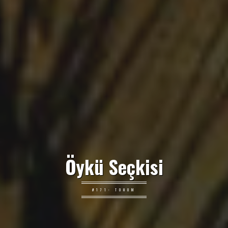
Öykü Seçkisi
#171: TOHUM