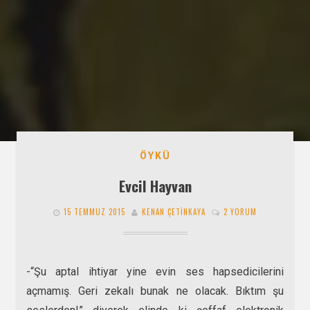
ÖYKÜ
Evcil Hayvan
15 TEMMUZ 2015
KENAN ÇETINKAYA
2 YORUM
-“Şu aptal ihtiyar yine evin ses hapsedicilerini
açmamış. Geri zekalı bunak ne olacak. Bıktım şu