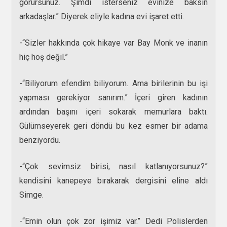
görürsünüz. Şimdi isterseniz evinize baksın
arkadaşlar.” Diyerek eliyle kadına evi işaret etti.
-“Sizler hakkında çok hikaye var Bay Monk ve inanın
hiç hoş değil.”
-“Biliyorum efendim biliyorum. Ama birilerinin bu işi
yapması gerekiyor sanırım.” İçeri giren kadının
ardından başını içeri sokarak memurlara baktı.
Gülümseyerek geri döndü bu kez esmer bir adama
benziyordu.
-“Çok sevimsiz birisi, nasıl katlanıyorsunuz?”
kendisini kanepeye bırakarak dergisini eline aldı
Simge.
-“Emin olun çok zor işimiz var.” Dedi Polislerden