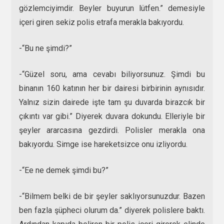
gözlemciyimdir. Beyler buyurun lütfen.” demesiyle
içeri giren sekiz polis etrafa merakla bakıyordu.
-“Bu ne şimdi?”
-“Güzel soru, ama cevabı biliyorsunuz. Şimdi bu
binanın 160 katının her bir dairesi birbirinin aynısıdır.
Yalnız sizin dairede işte tam şu duvarda birazcık bir
çıkıntı var gibi.” Diyerek duvara dokundu. Elleriyle bir
şeyler ararcasına gezdirdi. Polisler merakla ona
bakıyordu. Simge ise hareketsizce onu izliyordu.
-“Ee ne demek şimdi bu?”
-“Bilmem belki de bir şeyler saklıyorsunuzdur. Bazen
ben fazla şüpheci olurum da.” diyerek polislere baktı.