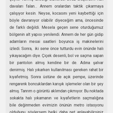
davaları falan… Annem oralardan taktik çıkarmaya
çalışıyor kesin. Neyse, kocasını yeni kaybettiği için
böyle davranıyor olabilir diyeceğim ama, öncesinde
de farklı değildi. Mesela geçen sene oturduğumuz
bölgenin alt yapısı yenilendi. Annem de her gün gidip
adamların mesai saatleri boyunca iş makinelerini
izledi. Sonra, iki sene önce tutturdu evin önünde halı
yıkayacağım diye. Çiçek desenli, bol ve saçma sapan
bir pantolon almış kendine bir de. Adına şalvar
denirmiş. Halı yıkarken kullanılması gereken rahat bir
kıyafetmiş. Sonra üstüne de açık pempe, üzerinde
rengarenk boncuklardan karışık işlemeler olan bir şey
almış. Tanrım o görüntü aklımdan çıkmıyor. Bu noktada
sokakta halı yıkamanın ve kıyafetlerin saçmalığına
bile değinmeden evimizin önünün metro istasyonu
olduğunu söylersem belki daha net anlayabilirsiniz