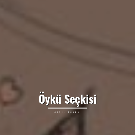
Öykü Seçkisi
#171: TOHUM