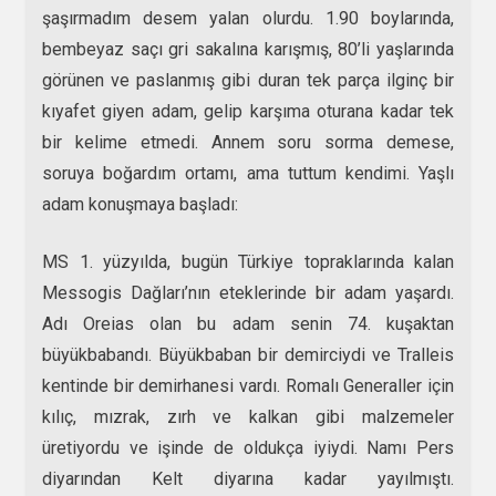
şaşırmadım desem yalan olurdu. 1.90 boylarında,
bembeyaz saçı gri sakalına karışmış, 80’li yaşlarında
görünen ve paslanmış gibi duran tek parça ilginç bir
kıyafet giyen adam, gelip karşıma oturana kadar tek
bir kelime etmedi. Annem soru sorma demese,
soruya boğardım ortamı, ama tuttum kendimi. Yaşlı
adam konuşmaya başladı:
MS 1. yüzyılda, bugün Türkiye topraklarında kalan
Messogis Dağları’nın eteklerinde bir adam yaşardı.
Adı Oreias olan bu adam senin 74. kuşaktan
büyükbabandı. Büyükbaban bir demirciydi ve Tralleis
kentinde bir demirhanesi vardı. Romalı Generaller için
kılıç, mızrak, zırh ve kalkan gibi malzemeler
üretiyordu ve işinde de oldukça iyiydi. Namı Pers
diyarından Kelt diyarına kadar yayılmıştı.