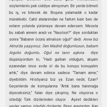
söylemlerini pek ciddiye almıyorum. Bir yerde bitmeli
bu iş, ve bitecek de. Boşuna yalamadık o kadar
mürekkebi. Cahil atalarımdan ne farkım kalır ben de
onların yolunda yürümeye devam edersem. Mesela
bu sabah annem aradı ve “Nasılsın?” diye sorduktan
sonra “Babanın öcünü almalısın oğul!” dedi.
Anne biz
Atina’da yaşıyoruz. Sen Madrid doğumlusun, babam
Argolis doğumlu. Oğul ne tanrı aşkına
diye
düşünüyordum ki, “Hadi gurban olduğum, akşam
ezanından önce evde ol da bu konuyu konuşalım
artık,” diye devam edince sadece “Tamam anne,”
diyebildim. Hristiyanız biz ya. Ezan nedir, Ezan?
Geçenlerde de komşularına “Artık bana hanımağa
diyeceksiniz,” falan diye çıkışmış. Ne oluyorsa o
izlediği Türk dizilerinden oluyor. Aşiret dedikleri
şeyler varmış izlediği dizilerde. Biraz araştırdım. Kan