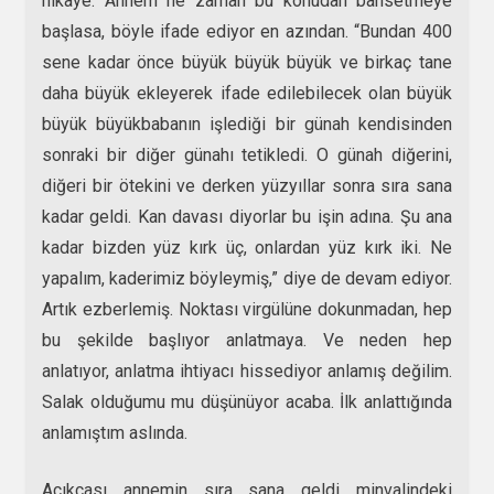
hikaye. Annem ne zaman bu konudan bahsetmeye
başlasa, böyle ifade ediyor en azından. “Bundan 400
sene kadar önce büyük büyük büyük ve birkaç tane
daha büyük ekleyerek ifade edilebilecek olan büyük
büyük büyükbabanın işlediği bir günah kendisinden
sonraki bir diğer günahı tetikledi. O günah diğerini,
diğeri bir ötekini ve derken yüzyıllar sonra sıra sana
kadar geldi. Kan davası diyorlar bu işin adına. Şu ana
kadar bizden yüz kırk üç, onlardan yüz kırk iki. Ne
yapalım, kaderimiz böyleymiş,” diye de devam ediyor.
Artık ezberlemiş. Noktası virgülüne dokunmadan, hep
bu şekilde başlıyor anlatmaya. Ve neden hep
anlatıyor, anlatma ihtiyacı hissediyor anlamış değilim.
Salak olduğumu mu düşünüyor acaba. İlk anlattığında
anlamıştım aslında.
Açıkçası annemin sıra sana geldi minvalindeki