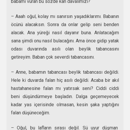
babamı vuran bu sözde kan davalımızı?
– Aaah oğul, kolay mı sanırsın yaşadıklarımı. Babanın
öcünü alacaksın. Sonra da onlar gelip seni benden
alacak. Ana yüreği nasıl dayanır buna. Anlatacağım
sana şimdi onu nasıl bulacağını. Ama önce gidip yatak
odası duvarında asılı olan beylik tabancasını
getireyim. Baban çok severdi tabancasını.
– Anne, babamın tabancası beylik tabancası değildi.
Hele ki duvarda falan hiç asılı değildi. Acaba bir akıl
hastahanesine falan mı yatırsak seni? Ciddi ciddi
beni düşündürmeye başladın. Dalga geçemeyecek
kadar yas içerisinde olmasan, kesin şaka yaptığını
falan düşüneceğim.
– Oğul, bu lafların sırası değil. Sü uyur düşman