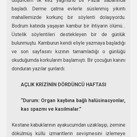
düşüncem ilk kez yağmurlu bir Pazar sabahında
başladı. Derme çatma evlerle süslenmiş yıkıntı
mahallemizde korkunç bir söylenti dolaşıyordu.
Bodrum katında yaşayan kambur bir ihtiyarın ölümü…
Üstelik söylentileri destekleyen bir de günlük
bulunmuştu. Kamburun kendi eliyle yazmaya başladığı
ve son sayfasını kızının tamamladığı o günlüğü
okuduğumda korkularım başlamıştı. Bir çocuğun kanını
donduran yazılar şunlardı:
AÇLIK KRİZİNİN DÖRDÜNCÜ HAFTASI
“Durum: Organ kaybına bağlı halüsinasyonlar,
kas spazmı ve kasılmalar.”
Kestane kabuklarının ayakucumdan uzaklaşıp, zemine
dökülmüş küllü izmaritlerin sevişmesini izlemeye