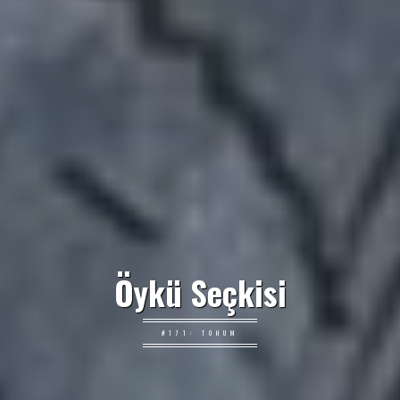
Öykü Seçkisi
#171: TOHUM