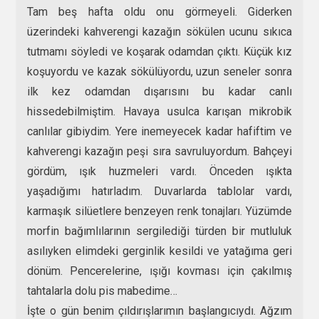
Tam beş hafta oldu onu görmeyeli. Giderken
üzerindeki kahverengi kazağın sökülen ucunu sıkıca
tutmamı söyledi ve koşarak odamdan çıktı. Küçük kız
koşuyordu ve kazak sökülüyordu, uzun seneler sonra
ilk kez odamdan dışarısını bu kadar canlı
hissedebilmiştim. Havaya usulca karışan mikrobik
canlılar gibiydim. Yere inemeyecek kadar hafiftim ve
kahverengi kazağın peşi sıra savruluyordum. Bahçeyi
gördüm, ışık huzmeleri vardı. Önceden ışıkta
yaşadığımı hatırladım. Duvarlarda tablolar vardı,
karmaşık silüetlere benzeyen renk tonajları. Yüzümde
morfin bağımlılarının sergilediği türden bir mutluluk
asılıyken elimdeki gerginlik kesildi ve yatağıma geri
dönüm. Pencerelerine, ışığı kovması için çakılmış
tahtalarla dolu pis mabedime…
İşte o gün benim çıldırışlarımın başlangıcıydı. Ağzım