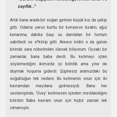
zayıflık…”
Artık bana arada bir soğan getiren küçük kız da çekip
gitti. Odama yarısı kurtlu bir konserve bıraktı; ağız
kenarıma, dakika başı su damlatan bir hortum
sabitledi ve s*ktirip gitti. Annesi kılıklı o da günün
birinde sara nöbetinden ölecek biliyorum. Oysaki bir
zamanlar, bana baba derdi. Bu kelimeyi içten
söylemediğini ikimizde iyi bilirdik ama yine de
duymak hoşuma giderdi. Şüphesiz aramızdaki bu
soğukluğun tek nedeni; Bu kelimenin onun için iki
kavramdan meydana gelmesiydi. Bana her
seslenişinde, ‘Üvey’ kelimesini içinden mırıldandığını
bilirdim Baba kavram onun için hiçbir zaman tek
olmamıştır.