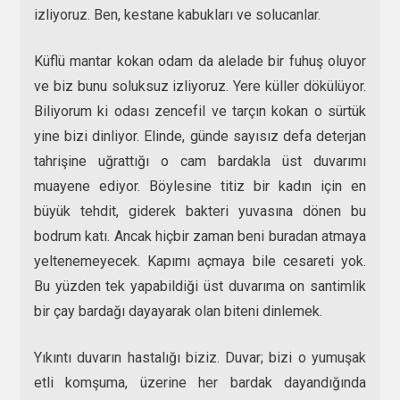
izliyoruz. Ben, kestane kabukları ve solucanlar.
Küflü mantar kokan odam da alelade bir fuhuş oluyor
ve biz bunu soluksuz izliyoruz. Yere küller dökülüyor.
Biliyorum ki odası zencefil ve tarçın kokan o sürtük
yine bizi dinliyor. Elinde, günde sayısız defa deterjan
tahrişine uğrattığı o cam bardakla üst duvarımı
muayene ediyor. Böylesine titiz bir kadın için en
büyük tehdit, giderek bakteri yuvasına dönen bu
bodrum katı. Ancak hiçbir zaman beni buradan atmaya
yeltenemeyecek. Kapımı açmaya bile cesareti yok.
Bu yüzden tek yapabildiği üst duvarıma on santimlik
bir çay bardağı dayayarak olan biteni dinlemek.
Yıkıntı duvarın hastalığı biziz. Duvar; bizi o yumuşak
etli komşuma, üzerine her bardak dayandığında