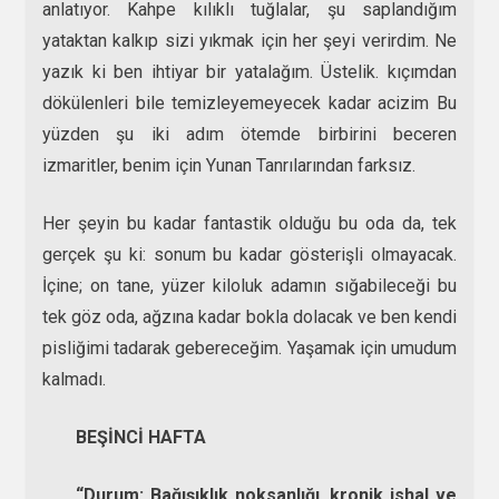
anlatıyor. Kahpe kılıklı tuğlalar, şu saplandığım
yataktan kalkıp sizi yıkmak için her şeyi verirdim. Ne
yazık ki ben ihtiyar bir yatalağım. Üstelik. kıçımdan
dökülenleri bile temizleyemeyecek kadar acizim Bu
yüzden şu iki adım ötemde birbirini beceren
izmaritler, benim için Yunan Tanrılarından farksız.
Her şeyin bu kadar fantastik olduğu bu oda da, tek
gerçek şu ki: sonum bu kadar gösterişli olmayacak.
İçine; on tane, yüzer kiloluk adamın sığabileceği bu
tek göz oda, ağzına kadar bokla dolacak ve ben kendi
pisliğimi tadarak gebereceğim. Yaşamak için umudum
kalmadı.
BEŞİNCİ HAFTA
“Durum: Bağışıklık noksanlığı, kronik ishal ve