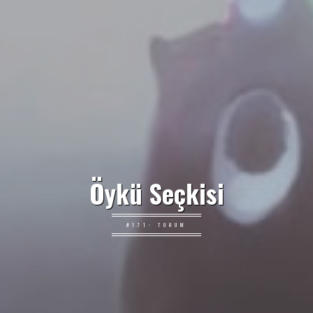
Öykü Seçkisi
#171: TOHUM