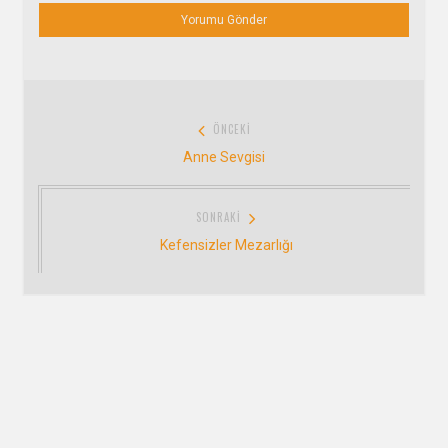
Yazı
ÖNCEKI
gezinmesi
Önceki:
Anne Sevgisi
SONRAKI
Sonraki:
Kefensizler Mezarlığı
Bizi Takip Edin