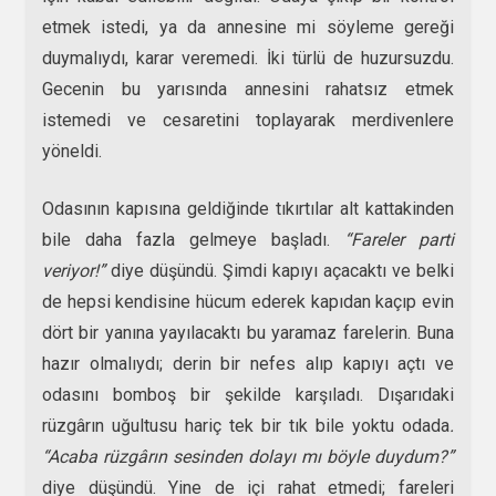
etmek istedi, ya da annesine mi söyleme gereği
duymalıydı, karar veremedi. İki türlü de huzursuzdu.
Gecenin bu yarısında annesini rahatsız etmek
istemedi ve cesaretini toplayarak merdivenlere
yöneldi.
Odasının kapısına geldiğinde tıkırtılar alt kattakinden
bile daha fazla gelmeye başladı.
“Fareler parti
veriyor!”
diye düşündü. Şimdi kapıyı açacaktı ve belki
de hepsi kendisine hücum ederek kapıdan kaçıp evin
dört bir yanına yayılacaktı bu yaramaz farelerin. Buna
hazır olmalıydı; derin bir nefes alıp kapıyı açtı ve
odasını bomboş bir şekilde karşıladı. Dışarıdaki
rüzgârın uğultusu hariç tek bir tık bile yoktu odada
.
“Acaba rüzgârın sesinden dolayı mı böyle duydum?”
diye düşündü. Yine de içi rahat etmedi; fareleri