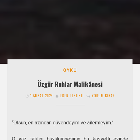
ÖYKÜ
Özgür Ruhlar Malikânesi
1 ŞUBAT 2024
EREN TERLIKLI
YORUM BIRAK
“Olsun, en azından güvendeyim ve ailemleyim.”
O yaz tatilini büyükannesinin bu kasvetli evinde