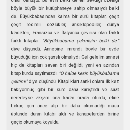
onlar olmuştu. Bu evin belki de en sevdiği özelliği
böyle büyük bir kütüphaneye sahip olmasıydı belki
de. Büyükbabasından kalma bir sürü kitaplar, çeşit
çeşit resimli sözlükler, ansiklopediler, dünya
klasikleri, Fransızca ve İtalyanca çevirisi olan farklı
farklı kitaplar.
“Büyükbabama çekmişim belki de.”
diye düşündü. Annesine imrendi, böyle bir evde
büyüdüğü için çok şanslı olmalıydı. Gel gelelim annesi
hiç de kitapları seven biri değildi, yani en azından
kitap kurdu sayılmazdı.
“O halde kesin büyükbabama
çektim!”
diye düşündü. Kitaplıkları sanki onlara ilk kez
bakıyormuş gibi bir süre daha karıştırdı ve saat
neredeyse akşam ona kadar orada oturdu, eline
birkaç gün önce alıp bir daha okumadığı masa
üstünde duran kitabı aldı ve kanepelerden birine
geçip okumaya koyuldu.