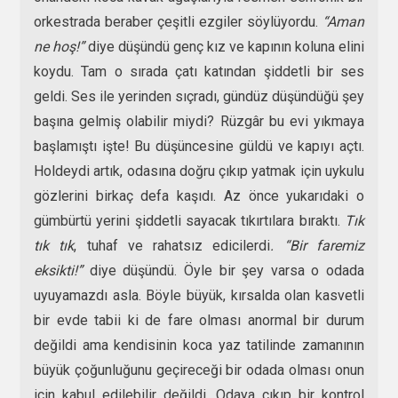
orkestrada beraber çeşitli ezgiler söylüyordu.
“Aman
ne hoş!”
diye düşündü genç kız ve kapının koluna elini
koydu. Tam o sırada çatı katından şiddetli bir ses
geldi. Ses ile yerinden sıçradı, gündüz düşündüğü şey
başına gelmiş olabilir miydi? Rüzgâr bu evi yıkmaya
başlamıştı işte! Bu düşüncesine güldü ve kapıyı açtı.
Holdeydi artık, odasına doğru çıkıp yatmak için uykulu
gözlerini birkaç defa kaşıdı. Az önce yukarıdaki o
gümbürtü yerini şiddetli sayacak tıkırtılara bıraktı.
Tık
tık tık
, tuhaf ve rahatsız edicilerdi
. “Bir faremiz
eksikti!”
diye düşündü. Öyle bir şey varsa o odada
uyuyamazdı asla. Böyle büyük, kırsalda olan kasvetli
bir evde tabii ki de fare olması anormal bir durum
değildi ama kendisinin koca yaz tatilinde zamanının
büyük çoğunluğunu geçireceği bir odada olması onun
için kabul edilebilir değildi. Odaya çıkıp bir kontrol