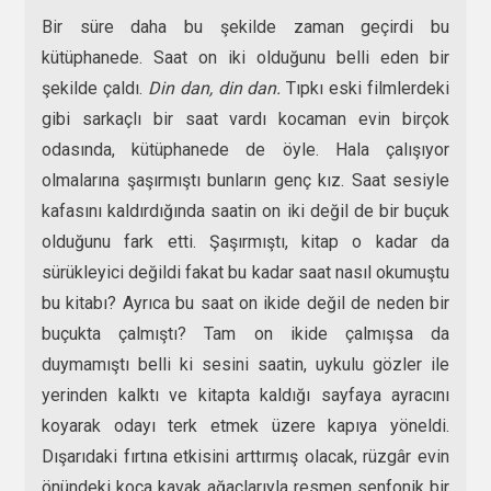
Bir süre daha bu şekilde zaman geçirdi bu
kütüphanede. Saat on iki olduğunu belli eden bir
şekilde çaldı.
Din dan, din dan.
Tıpkı eski filmlerdeki
gibi sarkaçlı bir saat vardı kocaman evin birçok
odasında, kütüphanede de öyle. Hala çalışıyor
olmalarına şaşırmıştı bunların genç kız. Saat sesiyle
kafasını kaldırdığında saatin on iki değil de bir buçuk
olduğunu fark etti. Şaşırmıştı, kitap o kadar da
sürükleyici değildi fakat bu kadar saat nasıl okumuştu
bu kitabı? Ayrıca bu saat on ikide değil de neden bir
buçukta çalmıştı? Tam on ikide çalmışsa da
duymamıştı belli ki sesini saatin, uykulu gözler ile
yerinden kalktı ve kitapta kaldığı sayfaya ayracını
koyarak odayı terk etmek üzere kapıya yöneldi.
Dışarıdaki fırtına etkisini arttırmış olacak, rüzgâr evin
önündeki koca kavak ağaçlarıyla resmen senfonik bir