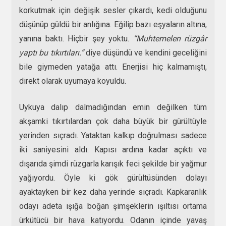
korkutmak için değişik sesler çıkardı, kedi olduğunu
düşünüp güldü bir anlığına. Eğilip bazı eşyaların altına,
yanına baktı. Hiçbir şey yoktu.
“Muhtemelen rüzgâr
yaptı bu tıkırtıları.”
diye düşündü ve kendini geceliğini
bile giymeden yatağa attı. Enerjisi hiç kalmamıştı,
direkt olarak uyumaya koyuldu.
Uykuya dalıp dalmadığından emin değilken tüm
akşamki tıkırtılardan çok daha büyük bir gürültüyle
yerinden sıçradı. Yataktan kalkıp doğrulması sadece
iki saniyesini aldı. Kapısı ardına kadar açıktı ve
dışarıda şimdi rüzgarla karışık feci şekilde bir yağmur
yağıyordu. Öyle ki gök gürültüsünden dolayı
ayaktayken bir kez daha yerinde sıçradı. Kapkaranlık
odayı adeta ışığa boğan şimşeklerin ışıltısı ortama
ürkütücü bir hava katıyordu. Odanın içinde yavaş