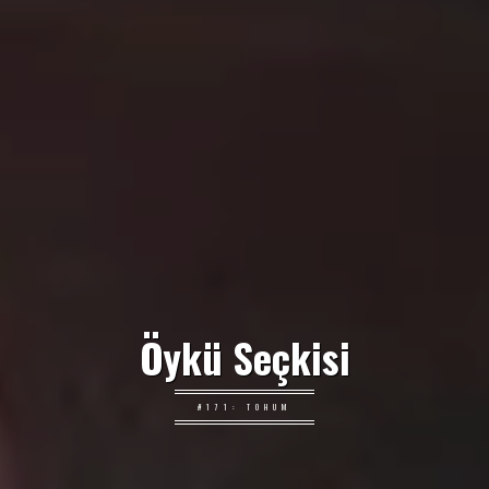
Öykü Seçkisi
#171: TOHUM