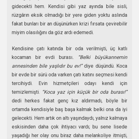
gidecekti hem. Kendisi gibi yaz ayında bile sisli,
rüzgârın eksik olmadığı bir yere giden yoktu aslında
fakat bunları bir an düşünürken krizi fırsata çevirebilir
miyim olasılığını da göz ardı edemedi.
Kendisine çatı katında bir oda verilmişti, üç katlı
kocaman bir evdi burası
. “Belki büyükannemin
annesinden bile yaşlıdır bu ev!”
diye düşündü. Koca
bir evde bir sürü oda varken çatı katını seçmesi kendi
tercihiydi. Evin hizmetçileri odayı kendi için
temizlemişti.
“Koca yaz için küçük bir oda burası!”
dedi herkes fakat genç kız aldırmadı, böyle bir
ortamda kendisiyle baş başa kalmak belki ona da iyi
gelecekti. Hem artık on altı yaşındaydı, yalnız kalmaya
eskisinden daha çok ihtiyacı vardı; bu sene lisede
yaşadığı her olay onu biraz daha melankoliye itmişti,