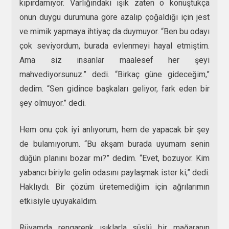
kıpırdamıyor. Varlığındaki ışık zaten o konuştukça
onun duygu durumuna göre azalıp çoğaldığı için jest
ve mimik yapmaya ihtiyaç da duymuyor. “Ben bu odayı
çok seviyordum, burada evlenmeyi hayal etmiştim.
Ama siz insanlar maalesef her şeyi
mahvediyorsunuz.” dedi. “Birkaç güne gideceğim,”
dedim. “Sen gidince başkaları geliyor, fark eden bir
şey olmuyor.” dedi.
Hem onu çok iyi anlıyorum, hem de yapacak bir şey
de bulamıyorum. “Bu akşam burada uyumam senin
düğün planını bozar mı?” dedim. “Evet, bozuyor. Kim
yabancı biriyle gelin odasını paylaşmak ister ki,” dedi.
Haklıydı. Bir çözüm üretemediğim için ağrılarımın
etkisiyle uyuyakaldım.
Rüyamda rengarenk ışıklarla süslü bir mağaranın