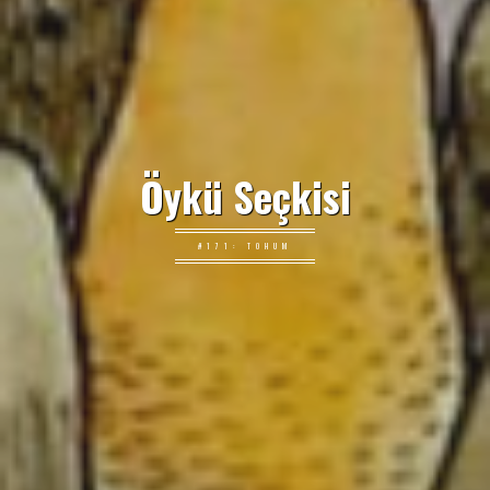
Öykü Seçkisi
#171: TOHUM